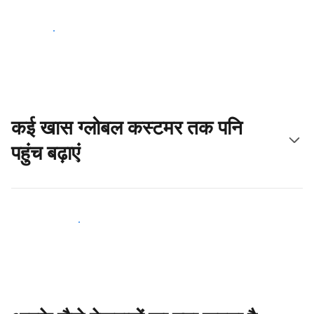
आज ही शुरू करें
कई खास ग्लोबल कस्टमर तक पनि
पहुंच बढ़ाएं
आज ही नए मेहमानों तक पहुंचें