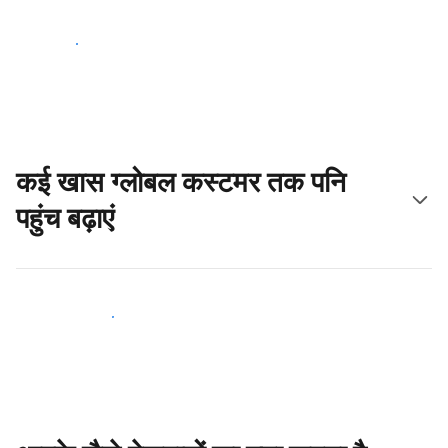
आज ही शुरू करें
कई खास ग्लोबल कस्टमर तक पनि
पहुंच बढ़ाएं
आज ही नए मेहमानों तक पहुंचें