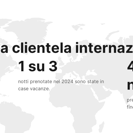
a clientela interna
1 su 3
notti prenotate nel 2024 sono state in
case vacanze.
pr
fi