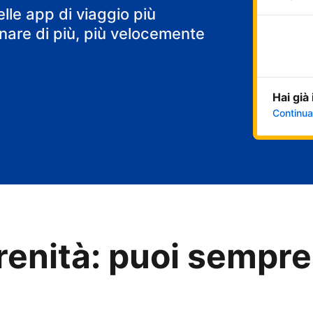
elle app di viaggio più
are di più, più velocemente
Hai già
Continua
renità: puoi sempre