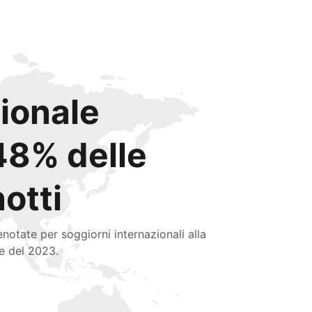
zionale
48% delle
notti
enotate per soggiorni internazionali alla
ne del 2023.