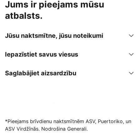
Jums ir pieejams mūsu
atbalsts.
Jūsu naktsmītne, jūsu noteikumi
Iepazīstiet savus viesus
Saglabājiet aizsardzību
Izvietot piedāvājumu mūsu platformā
*Pieejams brīvdienu naktsmītnēm ASV, Puertoriko, un
ASV Virdžīnās. Nodrošina Generali.