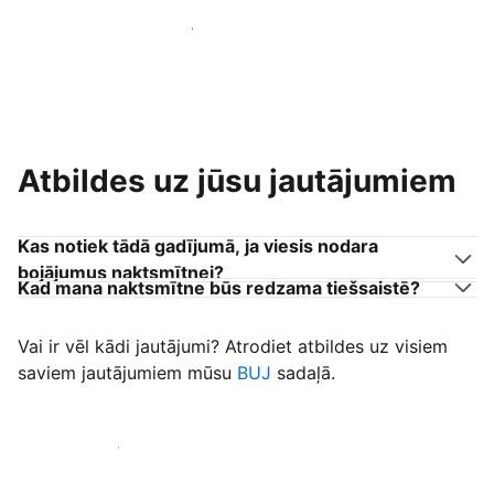
Pievienoties citiem viesu uzņēmējiem
Atbildes uz jūsu jautājumiem
Kas notiek tādā gadījumā, ja viesis nodara
bojājumus naktsmītnei?
Kad mana naktsmītne būs redzama tiešsaistē?
Vai ir vēl kādi jautājumi? Atrodiet atbildes uz visiem
saviem jautājumiem mūsu
BUJ
sadaļā.
Sākt uzņemt viesus