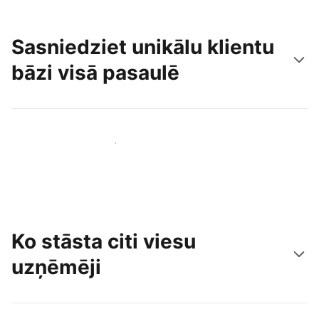
Sasniedziet unikālu klientu
bāzi visā pasaulē
Sasniegt jaunus viesus jau šodien
Ko stāsta citi viesu
uzņēmēji