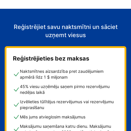
Reģistrējiet savu naktsmītni un sāciet
uzņemt viesus
Reģistrējieties bez maksas
Naktsmītnes aizsardzība pret zaudējumiem
apmērā līdz 1 $ miljonam
45% viesu uzņēmēju saņem pirmo rezervējumu
nedēļas laikā
Izvēlieties tūlītējus rezervējumus vai rezervējumu
pieprasīšanu
Mēs jums atvieglosim maksājumus
Maksājumu saņemšana katru dienu. Maksājumu