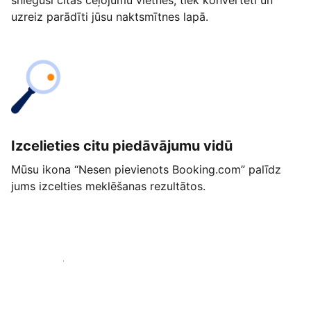
snieguši citās ceļojumu vietnēs, tiek konvertēti un
uzreiz parādīti jūsu naktsmītnes lapā.
Izcelieties citu piedāvājumu vidū
Mūsu ikona “Nesen pievienots Booking.com” palīdz
jums izcelties meklēšanas rezultātos.
Sākt jau šodien