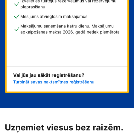
Izvēlieties tūlītējus rezervējumus vai rezervējumu
pieprasīšanu
Mēs jums atvieglosim maksājumus
Maksājumu saņemšana katru dienu. Maksājumu
apkalpošanas maksa 2026. gadā netiek piemērota
Sāciet tūlīt!
Vai jūs jau sākāt reģistrēšanu?
Turpināt savas naktsmītnes reģistrēšanu
Uzņemiet viesus bez raizēm.