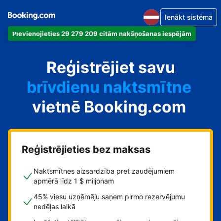
Ienākt sistēmā
Pievienojieties 29 279 209 citām nakšņošanas iespējām
dzīvokli
Reģistrējiet savu
viesnīcu
brīvdienu naktsmītne
vietnē Booking.com
viesu namu
pansiju
Reģistrējieties bez maksas
Naktsmītnes aizsardzība pret zaudējumiem
apmērā līdz 1 $ miljonam
45% viesu uzņēmēju saņem pirmo rezervējumu
nedēļas laikā