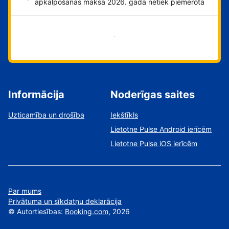
apkalpošanas maksa 2026. gadā netiek piemērota
Sāciet tūlīt!
Informācija
Noderīgas saites
Uzticamība un drošība
Iekštīkls
Lietotne Pulse Android ierīcēm
Lietotne Pulse iOS ierīcēm
Par mums
Privātuma un sīkdatņu deklarācija
©
Autortiesības:
Booking.com
, 2026