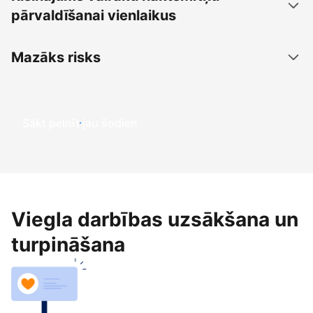
pārvaldīšanai vienlaikus
Mazāks risks
Sākt pelnīt jau šodien
Viegla darbības uzsākšana un
turpināšana