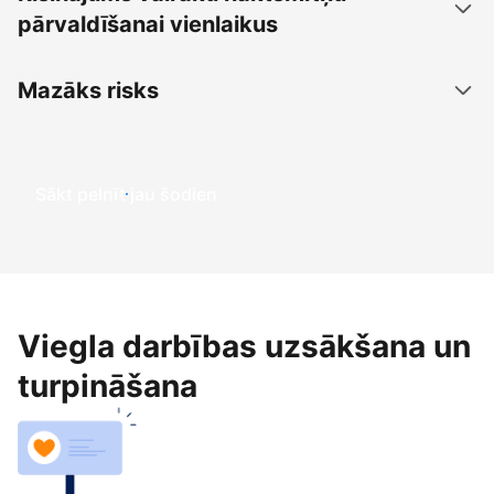
pārvaldīšanai vienlaikus
Mazāks risks
Sākt pelnīt jau šodien
Viegla darbības uzsākšana un
turpināšana