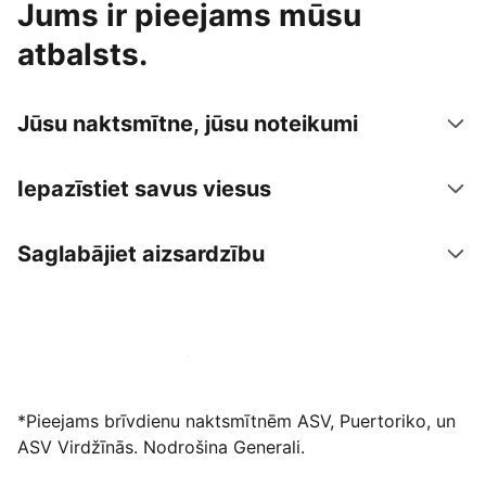
Jums ir pieejams mūsu
atbalsts.
Jūsu naktsmītne, jūsu noteikumi
Iepazīstiet savus viesus
Saglabājiet aizsardzību
Izvietot piedāvājumu mūsu platformā
*Pieejams brīvdienu naktsmītnēm ASV, Puertoriko, un
ASV Virdžīnās. Nodrošina Generali.