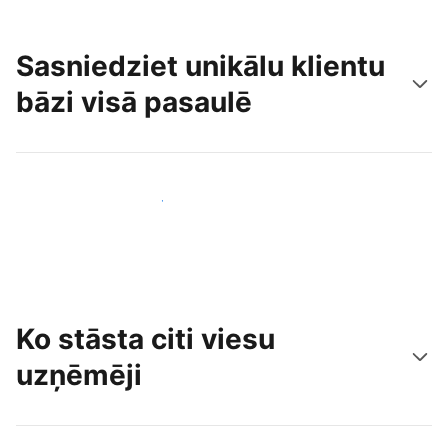
Sasniedziet unikālu klientu
bāzi visā pasaulē
Sasniegt jaunus viesus jau šodien
Ko stāsta citi viesu
uzņēmēji