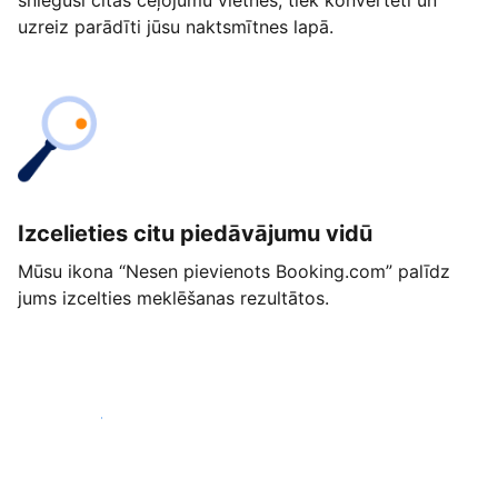
snieguši citās ceļojumu vietnēs, tiek konvertēti un
uzreiz parādīti jūsu naktsmītnes lapā.
Izcelieties citu piedāvājumu vidū
Mūsu ikona “Nesen pievienots Booking.com” palīdz
jums izcelties meklēšanas rezultātos.
Sākt jau šodien