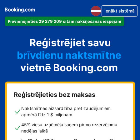
Ienākt sistēmā
Pievienojieties 29 279 209 citām nakšņošanas iespējām
dzīvokli
Reģistrējiet savu
viesnīcu
brīvdienu naktsmītne
vietnē Booking.com
viesu namu
pansiju
Reģistrējieties bez maksas
Naktsmītnes aizsardzība pret zaudējumiem
apmērā līdz 1 $ miljonam
45% viesu uzņēmēju saņem pirmo rezervējumu
nedēļas laikā