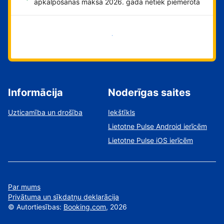
apkalpošanas maksa 2026. gadā netiek piemērota
Sāciet tūlīt!
Informācija
Noderīgas saites
Uzticamība un drošība
Iekštīkls
Lietotne Pulse Android ierīcēm
Lietotne Pulse iOS ierīcēm
Par mums
Privātuma un sīkdatņu deklarācija
©
Autortiesības:
Booking.com
, 2026