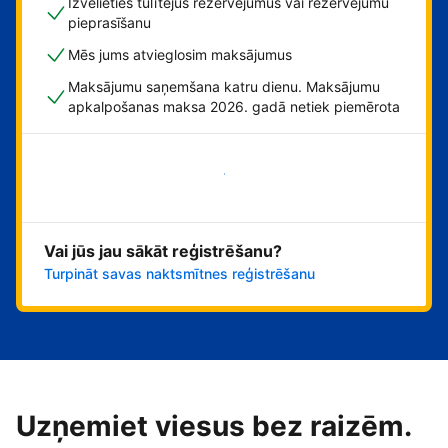
Izvēlieties tūlītējus rezervējumus vai rezervējumu
pieprasīšanu
Mēs jums atvieglosim maksājumus
Maksājumu saņemšana katru dienu. Maksājumu
apkalpošanas maksa 2026. gadā netiek piemērota
Sāciet tūlīt!
Vai jūs jau sākāt reģistrēšanu?
Turpināt savas naktsmītnes reģistrēšanu
Uzņemiet viesus bez raizēm.