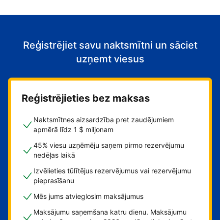
Reģistrējiet savu naktsmītni un sāciet
uzņemt viesus
Reģistrējieties bez maksas
Naktsmītnes aizsardzība pret zaudējumiem
apmērā līdz 1 $ miljonam
45% viesu uzņēmēju saņem pirmo rezervējumu
nedēļas laikā
Izvēlieties tūlītējus rezervējumus vai rezervējumu
pieprasīšanu
Mēs jums atvieglosim maksājumus
Maksājumu saņemšana katru dienu. Maksājumu