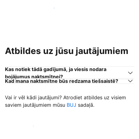
Pievienoties citiem viesu uzņēmējiem
Atbildes uz jūsu jautājumiem
Kas notiek tādā gadījumā, ja viesis nodara
bojājumus naktsmītnei?
Kad mana naktsmītne būs redzama tiešsaistē?
Vai ir vēl kādi jautājumi? Atrodiet atbildes uz visiem
saviem jautājumiem mūsu
BUJ
sadaļā.
Sākt uzņemt viesus