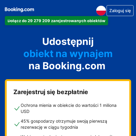
Zaloguj się
Dołącz do 29 279 209 zarejestrowanych obiektów
apartament
Udostępnij
hotel
obiekt na wynajem
na Booking.com
wakacyjny
pensjonat
obiekt B&B
Zarejestruj się bezpłatnie
Ochrona mienia w obiekcie do wartości 1 miliona
USD
45% gospodarzy otrzymuje swoją pierwszą
rezerwację w ciągu tygodnia