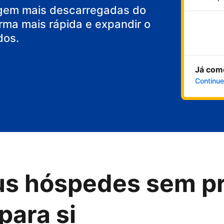
gem mais descarregadas do
rma mais rápida e expandir o
dos.
Já com
Continue
us hóspedes sem p
para si