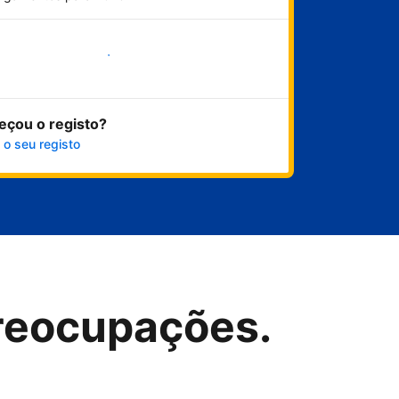
Comece já
eçou o registo?
 o seu registo
reocupações.