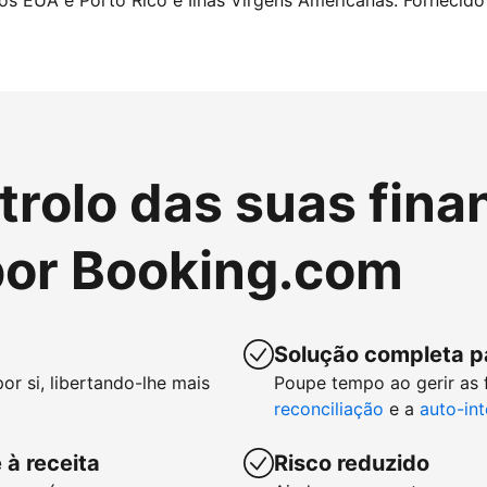
nos EUA e Porto Rico e Ilhas Virgens Americanas. Fornecido 
rolo das suas fina
or Booking.com
Solução completa p
or si, libertando-lhe mais
Poupe tempo ao gerir as
reconciliação
e a
auto-in
 à receita
Risco reduzido