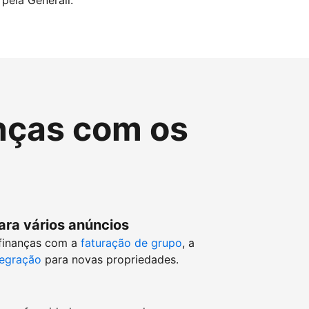
pela Generali.
nças com os
ara vários anúncios
 finanças com a
faturação de grupo
, a
tegração
para novas propriedades.