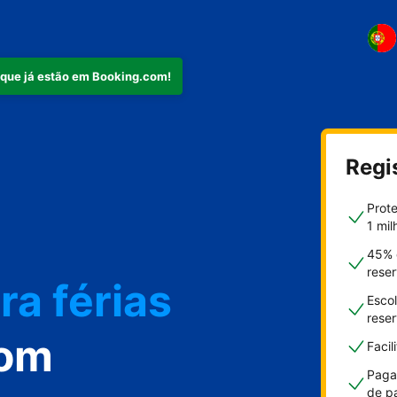
 que já estão em Booking.com!
mento
Regi
Prot
1 mil
ra férias
45% 
rese
Escol
rese
com
Faci
Paga
de p