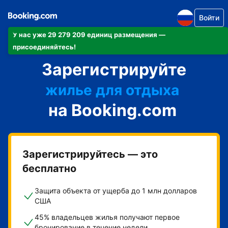
Войти
У нас уже 29 279 209 единиц размещения —
апартаменты/квартиру
присоединяйтесь!
Зарегистрируйте
отель
жилье для отдыха
на Booking.com
гостевой дом
мини-отель
Зарегистрируйтесь — это
бесплатно
Защита объекта от ущерба до 1 млн долларов
США
45% владельцев жилья получают первое
бронирование в течение недели