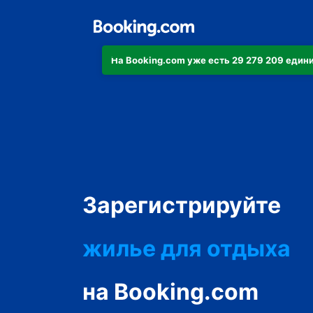
На Booking.com уже есть 29 279 209 еди
апартаменты/кварт
Зарегистрируйте
отель
жилье для отдыха
гостевой дом
на Booking.com