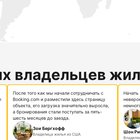
их владельцев жи
После того как мы начали сотрудничать с
Начать 
m
Booking.com и разместили здесь страницу
невероя
объекта, его загрузка значительно выросла,
немног
а бронирования стали поступать за пять-
шесть месяцев до заезда.
Зои Бергхофф
Шон Ри
Владелица жилья из США
Владелец