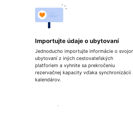
Importujte údaje o ubytovaní
Jednoducho importujte informácie o svojo
ubytovaní z iných cestovateľských
platforiem a vyhnite sa prekročeniu
rezervačnej kapacity vďaka synchronizácii
kalendárov.
Začať ešte dnes