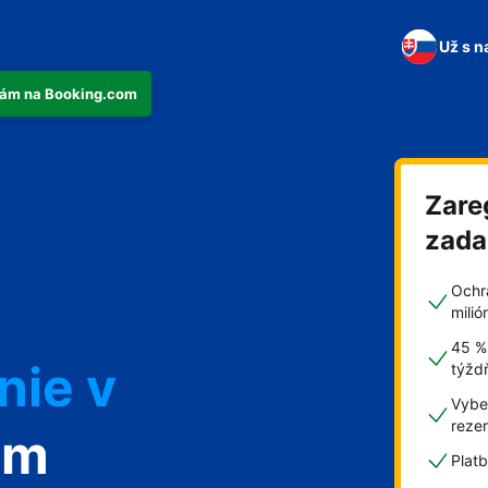
Už s n
tkám na Booking.com
n
Zare
zad
Ochr
nie v
mili
45 %
týžd
Vyber
reze
om
Plat