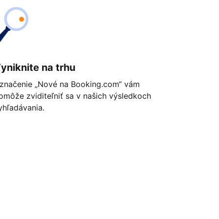
yniknite na trhu
značenie „Nové na Booking.com“ vám
omôže zviditeľniť sa v našich výsledkoch
yhľadávania.