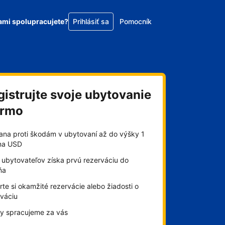
ami spolupracujete?
Prihlásiť sa
Pomocník
gistrujte svoje ubytovanie
armo
ana proti škodám v ubytovaní až do výšky 1
óna USD
 ubytovateľov získa prvú rezerváciu do
ňa
te si okamžité rezervácie alebo žiadosti o
rváciu
by spracujeme za vás