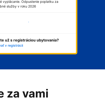
é vyplácanie. Odpustenie poplatku za
obné služby v roku 2026
Začať
ste už s registráciou ubytovania?
ať v registrácii
me za vami