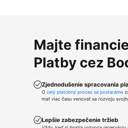
Majte financi
Platby cez B
Zjednodušenie spracovania pla
O
celý platobný proces sa postaráme
z
mať viac času venovať sa rozvoju svojh
Lepšie zabezpečenie tržieb
Vždy, keď si hostia vytvoria rezerváci