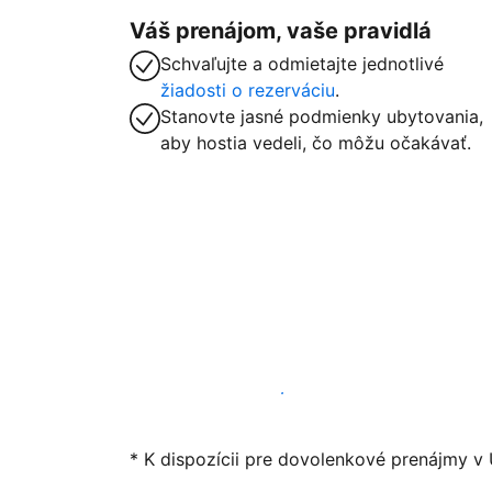
Váš prenájom, vaše pravidlá
Schvaľujte a odmietajte jednotlivé
žiadosti o rezerváciu
.
Stanovte jasné podmienky ubytovania,
aby hostia vedeli, čo môžu očakávať.
Začať ponúkať svoje ubytovanie
* K dispozícii pre dovolenkové prenájmy v