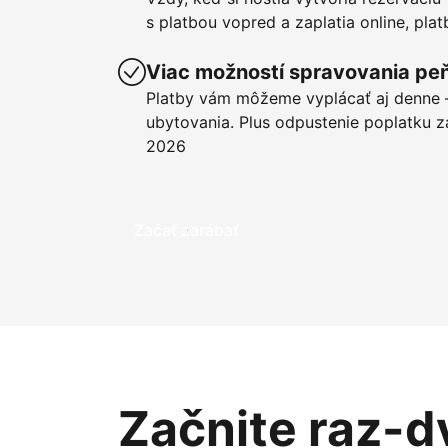
s platbou vopred a zaplatia online, pla
Viac možností spravovania pe
Platby vám môžeme vyplácať aj denne –
ubytovania. Plus odpustenie poplatku z
2026
Začať zarábať
Začnite raz-d