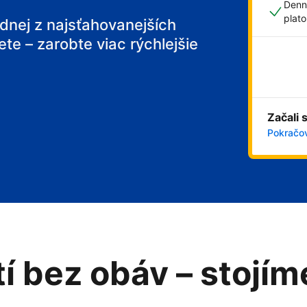
Denn
 breakfast
plat
ednej z najsťahovanejších
ete – zarobte viac rýchlejšie
Začali 
Pokračov
tí bez obáv – stojí