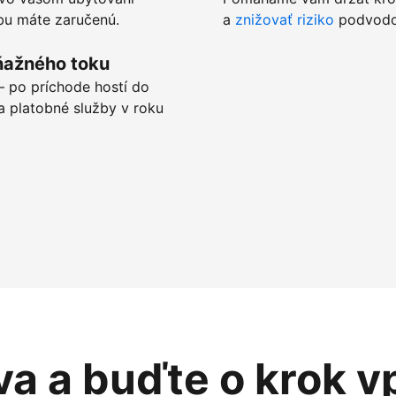
tbu máte zaručenú.
a
znižovať riziko
podvodov
ňažného toku
 po príchode hostí do
a platobné služby v roku
va a buďte o krok v