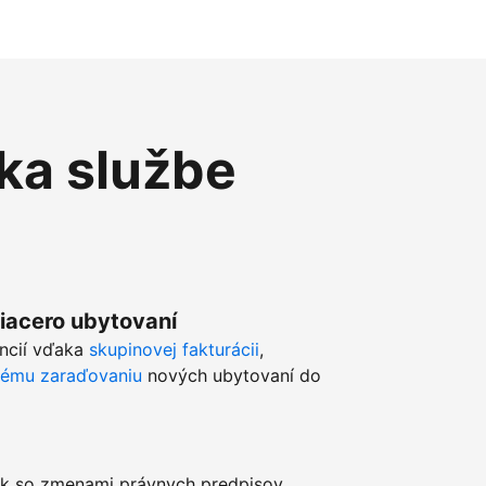
ka službe
viacero ubytovaní
ancií vďaka
skupinovej fakturácii
,
kému zaraďovaniu
nových ubytovaní do
k so zmenami právnych predpisov