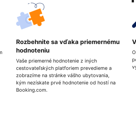
Rozbehnite sa vďaka priemernému
V
hodnoteniu
m
O
p
Vaše priemerné hodnotenie z iných
v
cestovateľských platforiem prevedieme a
zobrazíme na stránke vášho ubytovania,
kým nezískate prvé hodnotenie od hostí na
Booking.com.