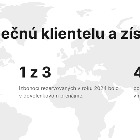
ečnú klientelu a zís
1 z 3
izbonocí rezervovaných v roku 2024 bolo
bo
v dovolenkovom prenájme.
v 