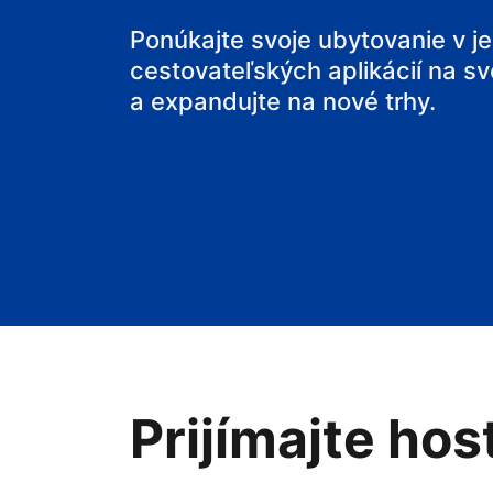
svoje bed and
Ponúkajte svoje ubytovanie v j
cestovateľských aplikácií na sv
a expandujte na nové trhy.
Prijímajte hos