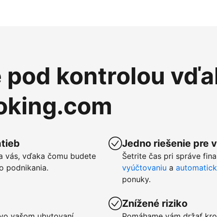
e pod kontrolou vďa
ooking.com
tieb
Jedno riešenie pre 
a vás, vďaka čomu budete
Šetrite čas pri správe fin
o podnikania.
vyúčtovaniu
a
automatic
ponuky.
Znížené riziko
u vo vašom ubytovaní
Pomáhame vám držať kro