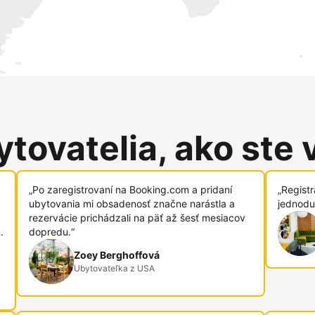
tovatelia, ako ste 
„Po zaregistrovaní na Booking.com a pridaní
„Regist
ubytovania mi obsadenosť značne narástla a
jednodu
rezervácie prichádzali na päť až šesť mesiacov
.
dopredu.“
Zoey Berghoffová
Ubytovateľka z USA