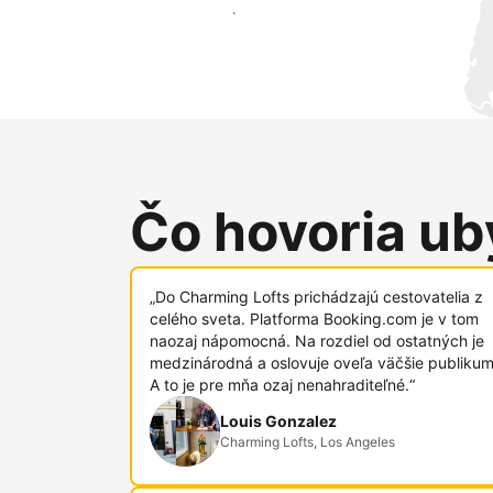
Osloviť nových hostí
Čo hovoria uby
„Do Charming Lofts prichádzajú cestovatelia z
celého sveta. Platforma Booking.com je v tom
naozaj nápomocná. Na rozdiel od ostatných je
medzinárodná a oslovuje oveľa väčšie publikum
A to je pre mňa ozaj nenahraditeľné.“
Louis Gonzalez
Charming Lofts, Los Angeles