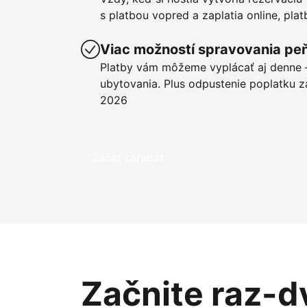
s platbou vopred a zaplatia online, pla
Viac možností spravovania pe
Platby vám môžeme vyplácať aj denne –
ubytovania. Plus odpustenie poplatku z
2026
Začať zarábať
Začnite raz-d