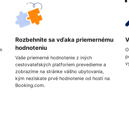
Rozbehnite sa vďaka priemernému
V
hodnoteniu
m
O
p
Vaše priemerné hodnotenie z iných
v
cestovateľských platforiem prevedieme a
zobrazíme na stránke vášho ubytovania,
kým nezískate prvé hodnotenie od hostí na
Booking.com.