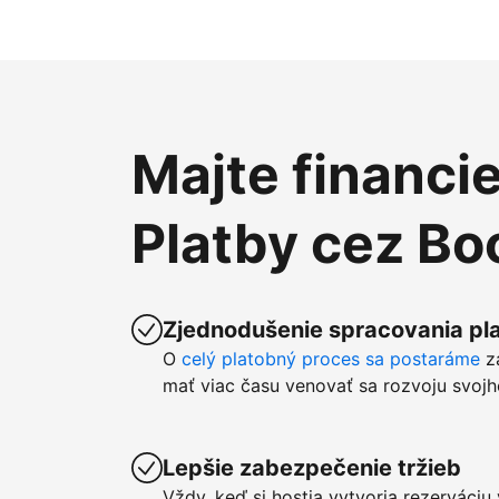
Majte financi
Platby cez B
Zjednodušenie spracovania pla
O
celý platobný proces sa postaráme
z
mať viac času venovať sa rozvoju svojh
Lepšie zabezpečenie tržieb
Vždy, keď si hostia vytvoria rezerváci