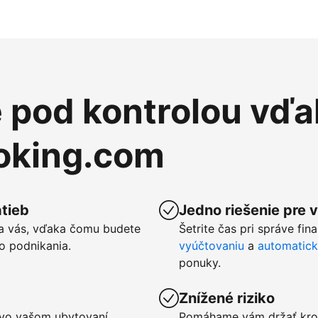
e pod kontrolou vďa
ooking.com
tieb
Jedno riešenie pre 
a vás, vďaka čomu budete
Šetrite čas pri správe fin
o podnikania.
vyúčtovaniu
a
automatic
ponuky.
Znížené riziko
u vo vašom ubytovaní
Pomáhame vám držať kro