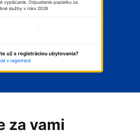
é vyplácanie. Odpustenie poplatku za
obné služby v roku 2026
Začať
ste už s registráciou ubytovania?
ať v registrácii
me za vami