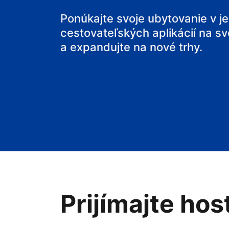
svoj penzión
Ponúkajte svoje ubytovanie v j
cestovateľských aplikácií na sv
svoje bed and
a expandujte na nové trhy.
Prijímajte hos