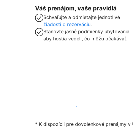
Váš prenájom, vaše pravidlá
Schvaľujte a odmietajte jednotlivé
žiadosti o rezerváciu
.
Stanovte jasné podmienky ubytovania,
aby hostia vedeli, čo môžu očakávať.
Začať ponúkať svoje ubytovanie
* K dispozícii pre dovolenkové prenájmy v