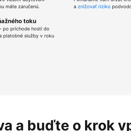
tbu máte zaručenú.
a
znižovať riziko
podvodov
ňažného toku
 po príchode hostí do
a platobné služby v roku
va a buďte o krok v