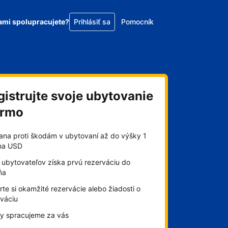
ami spolupracujete?
Prihlásiť sa
Pomocník
gistrujte svoje ubytovanie
armo
ana proti škodám v ubytovaní až do výšky 1
óna USD
 ubytovateľov získa prvú rezerváciu do
ňa
te si okamžité rezervácie alebo žiadosti o
rváciu
by spracujeme za vás