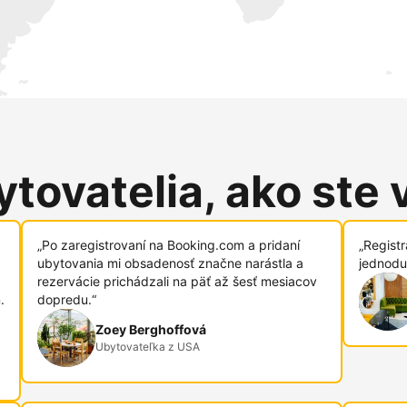
tovatelia, ako ste 
„Po zaregistrovaní na Booking.com a pridaní
„Regist
ubytovania mi obsadenosť značne narástla a
jednodu
rezervácie prichádzali na päť až šesť mesiacov
.
dopredu.“
Zoey Berghoffová
Ubytovateľka z USA