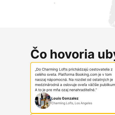
Osloviť nových hostí
Čo hovoria uby
„Do Charming Lofts prichádzajú cestovatelia z
celého sveta. Platforma Booking.com je v tom
naozaj nápomocná. Na rozdiel od ostatných je
medzinárodná a oslovuje oveľa väčšie publikum
A to je pre mňa ozaj nenahraditeľné.“
Louis Gonzalez
Charming Lofts, Los Angeles