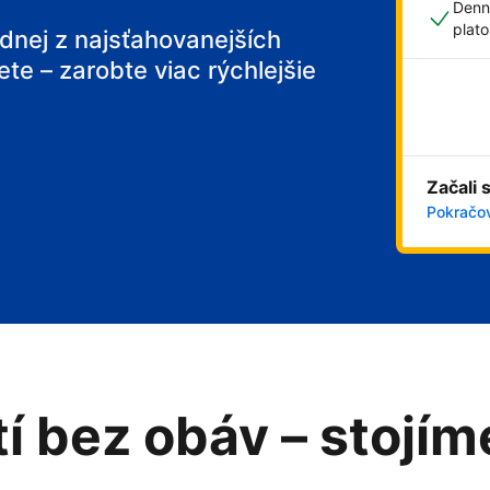
Denn
plat
ednej z najsťahovanejších
ete – zarobte viac rýchlejšie
 breakfast
Začali 
Pokračov
tí bez obáv – stojí