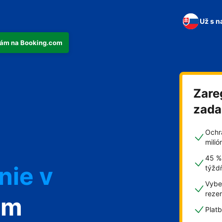
Už s n
tkám na Booking.com
Zare
n
zad
Ochr
mili
45 %
nie v
týžd
Vyber
reze
om
Plat