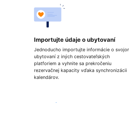
Importujte údaje o ubytovaní
Jednoducho importujte informácie o svojo
ubytovaní z iných cestovateľských
platforiem a vyhnite sa prekročeniu
rezervačnej kapacity vďaka synchronizácii
kalendárov.
Začať ešte dnes