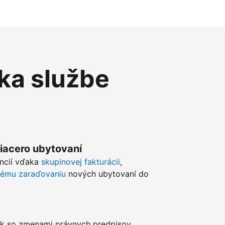
ka službe
viacero ubytovaní
ancií vďaka
skupinovej fakturácii
,
kému zaraďovaniu
nových ubytovaní do
k so zmenami právnych predpisov