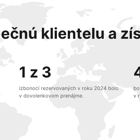
ečnú klientelu a zís
1 z 3
izbonocí rezervovaných v roku 2024 bolo
bo
v dovolenkovom prenájme.
v 