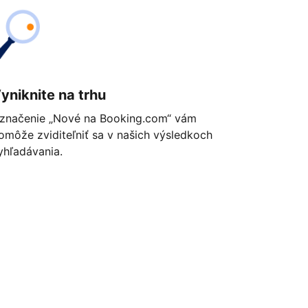
yniknite na trhu
značenie „Nové na Booking.com“ vám
omôže zviditeľniť sa v našich výsledkoch
yhľadávania.