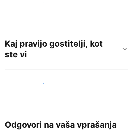
Pridobite nove goste še danes
Kaj pravijo gostitelji, kot
ste vi
Pridruži se drugim gostiteljem
Odgovori na vaša vprašanja