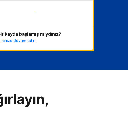
Hemen başla
ir kayda başlamış mıydınız?
leminize devam edin
ırlayın,