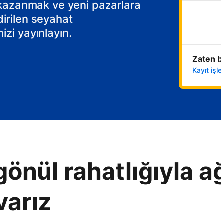
 kazanmak ve yeni pazarlara
dirilen seyahat
izi yayınlayın.
Zaten b
Kayıt iş
gönül rahatlığıyla ağ
varız