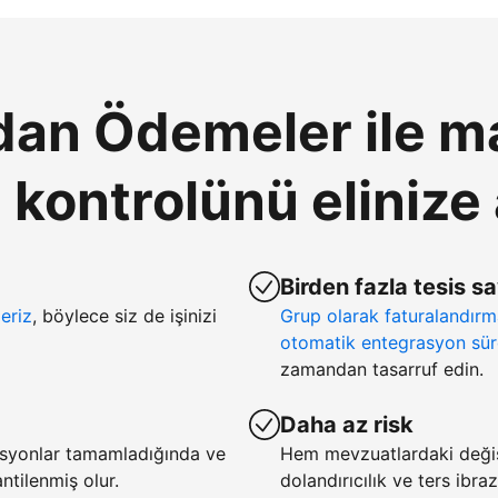
an Ödemeler ile ma
ontrolünü elinize 
Birden fazla tesis s
eriz
, böylece siz de işinizi
Grup olarak faturalandır
otomatik entegrasyon sür
zamandan tasarruf edin.
Daha az risk
asyonlar tamamladığında ve
Hem mevzuatlardaki deği
tilenmiş olur.
dolandırıcılık ve ters ibra