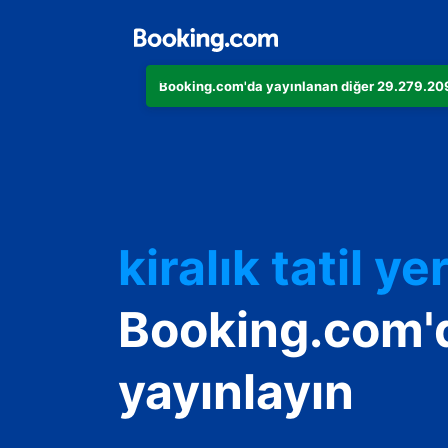
Booking.com'da yayınlanan diğer 29.279.209 
Dairenizi
Otelinizi
kiralık tatil yer
Konukevinizi
Booking.com'
Oda ve kahvalt
yayınlayın