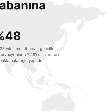
tabanına
%48
23 yılı sonu itibarıyla gecelik
zervasyonların %48’i uluslararası
naklamalar için yapıldı.