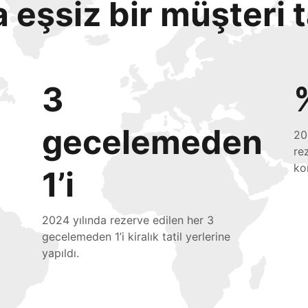
eşsiz bir müşteri 
3
gecelemeden
20
re
ko
1’i
2024 yılında rezerve edilen her 3
gecelemeden 1’i kiralık tatil yerlerine
yapıldı.