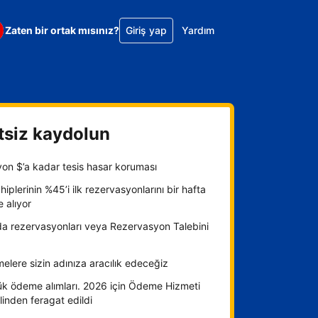
Zaten bir ortak mısınız?
Giriş yap
Yardım
tsiz kaydolun
yon $’a kadar tesis hasar koruması
hiplerinin %45’i ilk rezervasyonlarını bir hafta
e alıyor
da rezervasyonları veya Rezervasyon Talebini
lere sizin adınıza aracılık edeceğiz
ük ödeme alımları. 2026 için Ödeme Hizmeti
inden feragat edildi