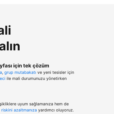
li
alın
ayfası için tek çözüm
ma
,
grup mutabakatı
ve yeni tesisler için
eci
ile mali durumunuzu yönetirken
şikliklere uyum sağlamanıza hem de
z
riskini azaltmanıza
yardımcı oluyoruz.