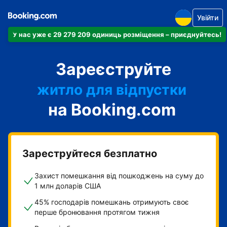
Увійти
У нас уже є 29 279 209 одиниць розміщення – приєднуйтесь!
апартаменти
Зареєструйте
готель
житло для відпустки
на Booking.com
гостьовий будинок
готель типу "ліжко і
сніданок"
Зареструйтеся безплатно
Захист помешкання від пошкоджень на суму до
1 млн доларів США
45% господарів помешкань отримують своє
перше бронювання протягом тижня