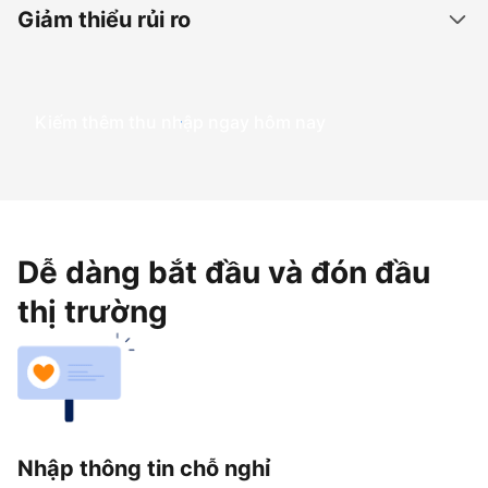
Giảm thiểu rủi ro
Kiếm thêm thu nhập ngay hôm nay
Dễ dàng bắt đầu và đón đầu
thị trường
Nhập thông tin chỗ nghỉ