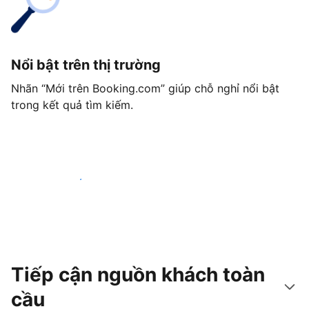
Nổi bật trên thị trường
Nhãn “Mới trên Booking.com” giúp chỗ nghỉ nổi bật
trong kết quả tìm kiếm.
Bắt đầu ngay hôm nay
Tiếp cận nguồn khách toàn
cầu