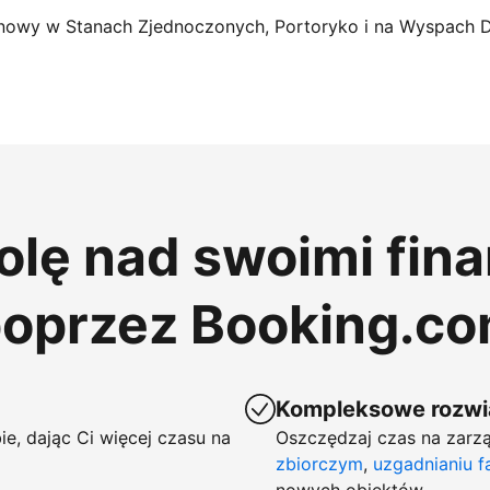
nowy w Stanach Zjednoczonych, Portoryko i na Wyspach 
rolę nad swoimi fin
poprzez Booking.c
Kompleksowe rozwią
ie, dając Ci więcej czasu na
Oszczędzaj czas na zarzą
zbiorczym
,
uzgadnianiu f