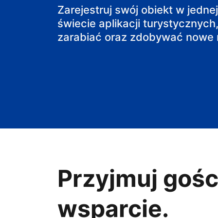
pensjonat
Zarejestruj swój obiekt w jedne
świecie aplikacji turystycznych,
obiekt B&B
zarabiać oraz zdobywać nowe r
Przyjmuj gośc
wsparcie.