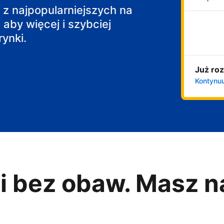
j z najpopularniejszych na
 aby więcej i szybciej
ynki.
Już roz
Kontynuu
i bez obaw. Masz n