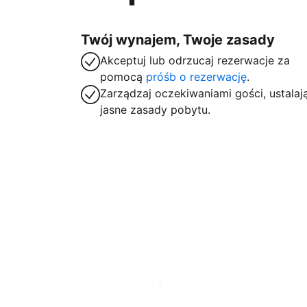
Twój wynajem, Twoje zasady
Akceptuj lub odrzucaj rezerwacje za
pomocą
próśb o rezerwację
.
Zarządzaj oczekiwaniami gości, ustalaj
jasne zasady pobytu.
Zarejestruj obiekt już dziś