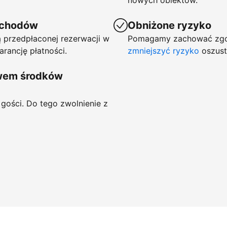
nowych obiektów.
ychodów
Obniżone ryzyko
 przedpłaconej rezerwacji w
Pomagamy zachować zgod
arancję płatności.
zmniejszyć ryzyko
oszust
ywem środków
gości. Do tego zwolnienie z