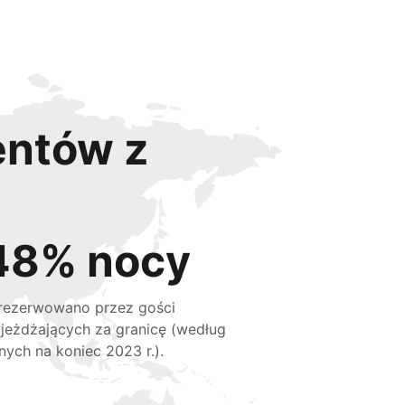
entów z
48% nocy
rezerwowano przez gości
jeżdżających za granicę (według
nych na koniec 2023 r.).