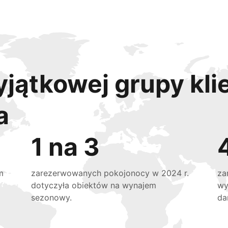
yjątkowej grupy kli
a
1 na 3
m
zarezerwowanych pokojonocy w 2024 r.
za
dotyczyła obiektów na wynajem
wy
sezonowy.
da