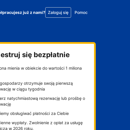
łpracujesz już z nami?
Zaloguj się
Pomoc
estruj się bezpłatnie
na mienia w obiekcie do wartości 1 miliona
gospodarzy otrzymuje swoją pierwszą
rwację w ciągu tygodnia
erz natychmiastową rezerwację lub prośbę o
rwację
iemy obsługiwać płatności za Ciebie
enne wypłaty. Zwolnienie z opłat za usługę
niczą w 2026 roku.