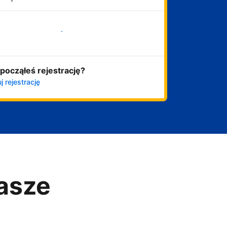
Zacznij już teraz
począłeś rejestrację?
j rejestrację
asze