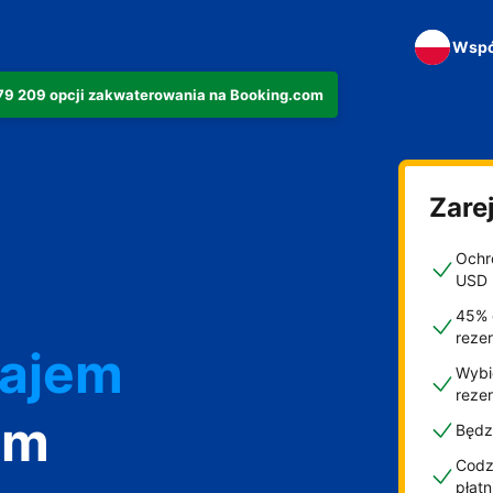
Wspó
279 209 opcji zakwaterowania na Booking.com
Zarej
Ochro
USD
45% 
reze
najem
Wybi
reze
om
Będz
Codzi
płat