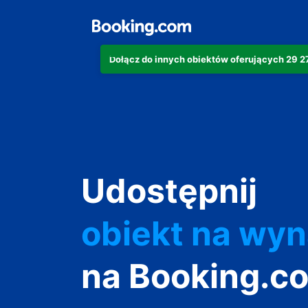
Dołącz do innych obiektów oferujących 29 
apartament
Udostępnij
hotel
obiekt na wy
wakacyjny
na Booking.c