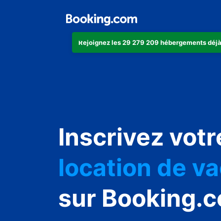
Rejoignez les 29 279 209 hébergements déjà
appartement
Inscrivez votr
hôtel
location de v
auberge de j
sur Booking.