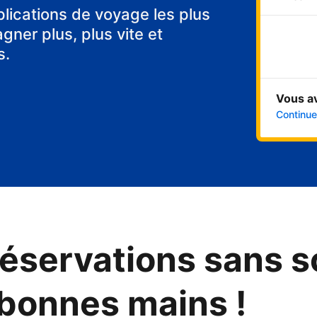
tes
plications de voyage les plus
ner plus, plus vite et
s.
Vous a
Continuer
éservations sans s
 bonnes mains !