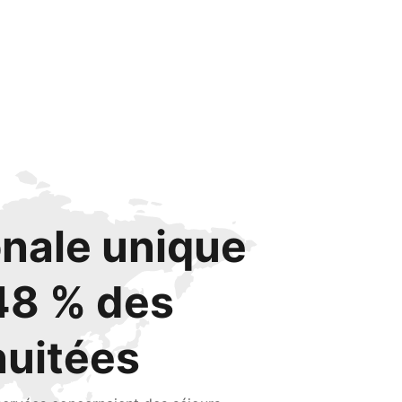
onale unique
48 % des
nuitées