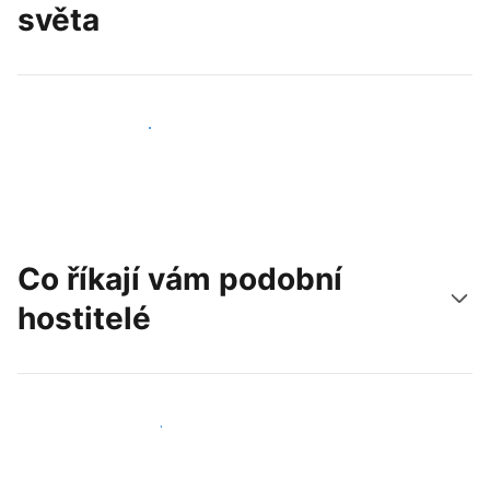
světa
Oslovit nové hosty už dnes
Co říkají vám podobní
hostitelé
Připojit se k dalším hostitelům