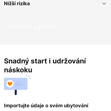
Nižší rizika
Začít vydělávat ještě dnes
Snadný start i udržování
náskoku
Importujte údaje o svém ubytování