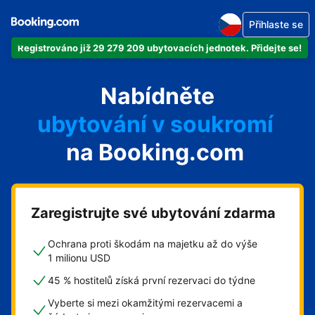
Přihlaste se
Registrováno již 29 279 209 ubytovacích jednotek. Přidejte se!
svůj byt
Nabídněte
svůj hotel
ubytování v soukromí
na Booking.com
svůj penzion
svou chatu
Zaregistrujte své ubytování zdarma
Ochrana proti škodám na majetku až do výše
1 milionu USD
45 % hostitelů získá první rezervaci do týdne
Vyberte si mezi okamžitými rezervacemi a