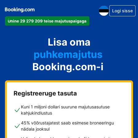
Logi sisse
Ühine 29 279 209 teise majutuspaigaga
apartement
Lisa oma
hotell
puhkemajutus
Booking.com-i
külalistemaja
hostel
Registreeruge tasuta
Kuni 1 miljoni dollari suurune majutusasutuse
kahjukindlustus
45% võõrustajatest saab esimese broneeringu
nädala jooksul