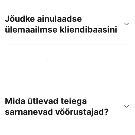
Jõudke ainulaadse
ülemaailmse kliendibaasini
Jõua juba täna uute külastajateni
Mida ütlevad teiega
sarnanevad võõrustajad?