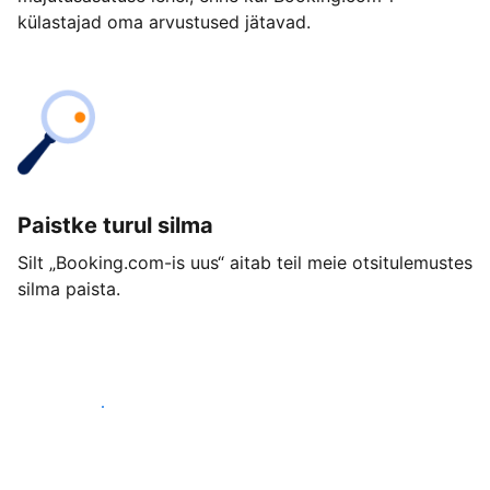
külastajad oma arvustused jätavad.
Paistke turul silma
Silt „Booking.com-is uus“ aitab teil meie otsitulemustes
silma paista.
Alusta juba täna