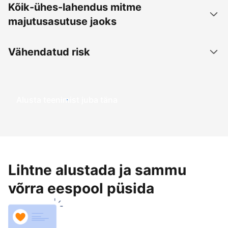
Kõik-ühes-lahendus mitme
majutusasutuse jaoks
Vähendatud risk
Alusta teenimist juba täna
Lihtne alustada ja sammu
võrra eespool püsida