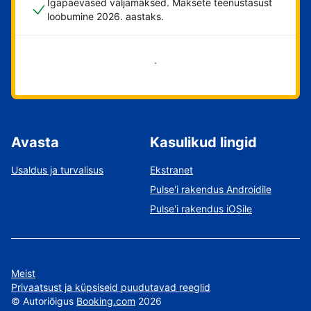
Igapäevased väljamaksed. Maksete teenustasust
loobumine 2026. aastaks.
Alusta kohe
Avasta
Kasulikud lingid
Usaldus ja turvalisus
Ekstranet
Pulse'i rakendus Androidile
Pulse'i rakendus iOSile
Meist
Privaatsust ja küpsiseid puudutavad reeglid
©
Autoriõigus
Booking.com
2026