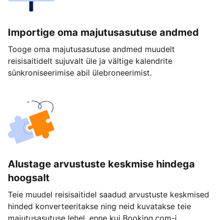
Importige oma majutusasutuse andmed
Tooge oma majutusasutuse andmed muudelt
reisisaitidelt sujuvalt üle ja vältige kalendrite
sünkroniseerimise abil ülebroneerimist.
Alustage arvustuste keskmise hindega
hoogsalt
Teie muudel reisisaitidel saadud arvustuste keskmised
hinded konverteeritakse ning neid kuvatakse teie
majutusasutuse lehel, enne kui Booking.com-i