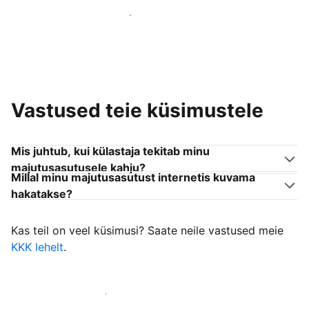
Liitu endaga sarnanevate võõrustajatega
Vastused teie küsimustele
Mis juhtub, kui külastaja tekitab minu
majutusasutusele kahju?
Millal minu majutusasutust internetis kuvama
hakatakse?
Kas teil on veel küsimusi? Saate neile vastused meie
KKK lehelt
.
Alusta külastajate vastuvõtmist