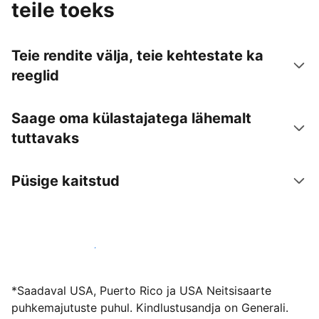
teile toeks
Teie rendite välja, teie kehtestate ka
reeglid
Saage oma külastajatega lähemalt
tuttavaks
Püsige kaitstud
Võõrusta meiega juba täna
*Saadaval USA, Puerto Rico ja USA Neitsisaarte
puhkemajutuste puhul. Kindlustusandja on Generali.