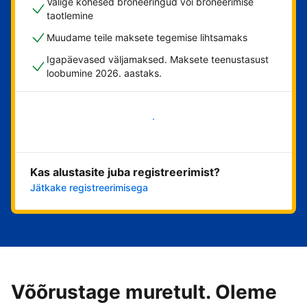
Valige kohesed broneeringud või broneerimise
taotlemine
Muudame teile maksete tegemise lihtsamaks
Igapäevased väljamaksed. Maksete teenustasust
loobumine 2026. aastaks.
Alusta kohe
Kas alustasite juba registreerimist?
Jätkake registreerimisega
Võõrustage muretult. Oleme