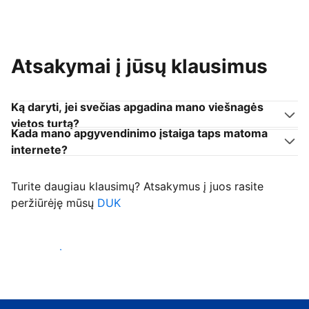
Atsakymai į jūsų klausimus
Ką daryti, jei svečias apgadina mano viešnagės
vietos turtą?
Kada mano apgyvendinimo įstaiga taps matoma
internete?
Turite daugiau klausimų? Atsakymus į juos rasite
peržiūrėję mūsų
DUK
Priimti svečius