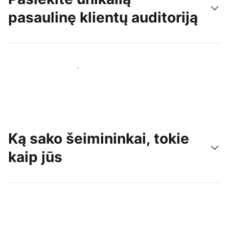
pasaulinę klientų auditoriją
Pritraukti naujų svečių šiandien
Ką sako šeimininkai, tokie
kaip jūs
Prisijungti prie panašių šeimininkų