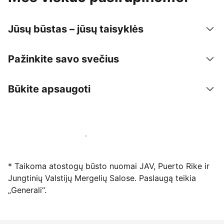
Jūsų būstas – jūsų taisyklės
Pažinkite savo svečius
Būkite apsaugoti
Registruotis mūsų platformoje dabar
* Taikoma atostogų būsto nuomai JAV, Puerto Rike ir
Jungtinių Valstijų Mergelių Salose. Paslaugą teikia
„Generali“.