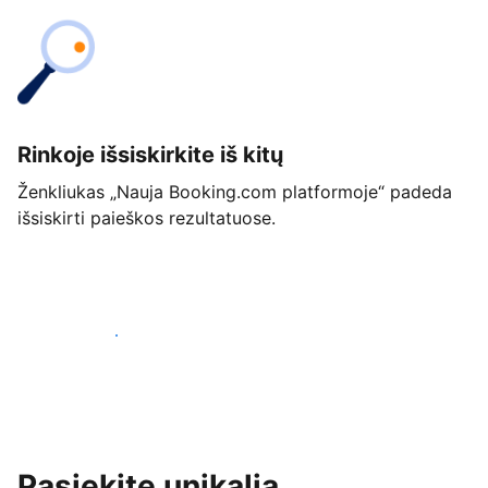
Rinkoje išsiskirkite iš kitų
Ženkliukas „Nauja Booking.com platformoje“ padeda
išsiskirti paieškos rezultatuose.
Pradėti jau šiandien
Pasiekite unikalią