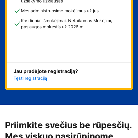
užsakymo užklausas
Mes administruosime mokėjimus už jus
Kasdieniai išmokėjimai. Netaikomas Mokėjimų
paslaugos mokestis už 2026 m.
Pradėti
Jau pradėjote registraciją?
Tęsti registraciją
Priimkite svečius be rūpesčių.
Mes viskuo pasirūpinome.