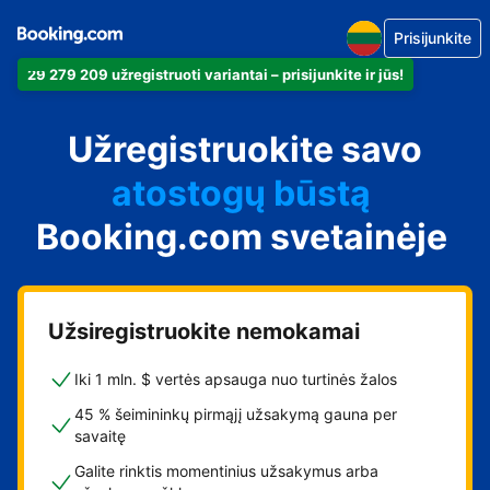
Prisijunkite
29 279 209 užregistruoti variantai – prisijunkite ir jūs!
apartamentus
Užregistruokite savo
viešbutį
atostogų būstą
Booking.com svetainėje
svečių namus
nakvynės su pusryčiais
namus
Užsiregistruokite nemokamai
Iki 1 mln. $ vertės apsauga nuo turtinės žalos
45 % šeimininkų pirmąjį užsakymą gauna per
savaitę
Galite rinktis momentinius užsakymus arba