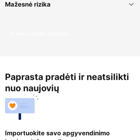
Mažesnė rizika
Pradėti uždirbti šiandien
Paprasta pradėti ir neatsilikti
nuo naujovių
Importuokite savo apgyvendinimo