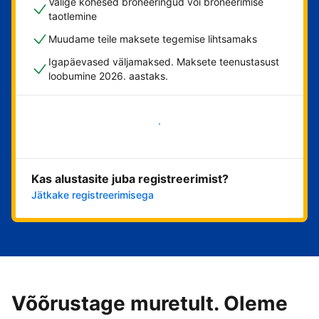
Valige kohesed broneeringud või broneerimise
taotlemine
Muudame teile maksete tegemise lihtsamaks
Igapäevased väljamaksed. Maksete teenustasust
loobumine 2026. aastaks.
Alusta kohe
Kas alustasite juba registreerimist?
Jätkake registreerimisega
Võõrustage muretult. Oleme