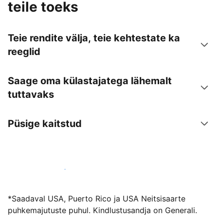
teile toeks
Teie rendite välja, teie kehtestate ka
reeglid
Saage oma külastajatega lähemalt
tuttavaks
Püsige kaitstud
Võõrusta meiega juba täna
*Saadaval USA, Puerto Rico ja USA Neitsisaarte
puhkemajutuste puhul. Kindlustusandja on Generali.