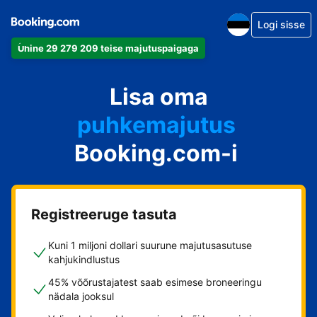
Logi sisse
Ühine 29 279 209 teise majutuspaigaga
apartement
Lisa oma
hotell
puhkemajutus
Booking.com-i
külalistemaja
hostel
Registreeruge tasuta
Kuni 1 miljoni dollari suurune majutusasutuse
kahjukindlustus
45% võõrustajatest saab esimese broneeringu
nädala jooksul