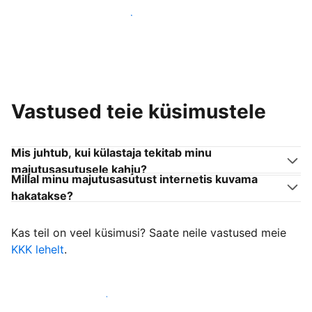
Liitu endaga sarnanevate võõrustajatega
Vastused teie küsimustele
Mis juhtub, kui külastaja tekitab minu
majutusasutusele kahju?
Millal minu majutusasutust internetis kuvama
hakatakse?
Kas teil on veel küsimusi? Saate neile vastused meie
KKK lehelt
.
Alusta külastajate vastuvõtmist