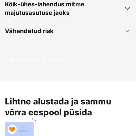
Kõik-ühes-lahendus mitme
majutusasutuse jaoks
Vähendatud risk
Alusta teenimist juba täna
Lihtne alustada ja sammu
võrra eespool püsida