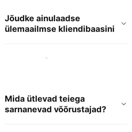
Jõudke ainulaadse
ülemaailmse kliendibaasini
Jõua juba täna uute külastajateni
Mida ütlevad teiega
sarnanevad võõrustajad?