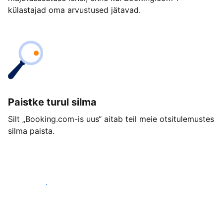
külastajad oma arvustused jätavad.
Paistke turul silma
Silt „Booking.com-is uus“ aitab teil meie otsitulemustes
silma paista.
Alusta juba täna