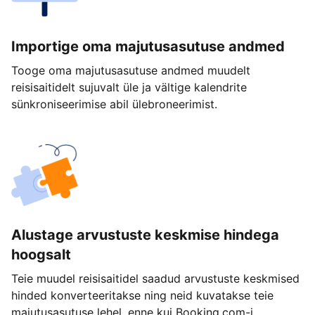
Importige oma majutusasutuse andmed
Tooge oma majutusasutuse andmed muudelt
reisisaitidelt sujuvalt üle ja vältige kalendrite
sünkroniseerimise abil ülebroneerimist.
Alustage arvustuste keskmise hindega
hoogsalt
Teie muudel reisisaitidel saadud arvustuste keskmised
hinded konverteeritakse ning neid kuvatakse teie
majutusasutuse lehel, enne kui Booking.com-i