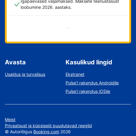
Igapäevased väljamaksed. Maksete teenustasust
loobumine 2026. aastaks.
Alusta kohe
Avasta
Kasulikud lingid
Usaldus ja turvalisus
Ekstranet
Pulse'i rakendus Androidile
Pulse'i rakendus iOSile
Meist
Privaatsust ja küpsiseid puudutavad reeglid
©
Autoriõigus
Booking.com
2026