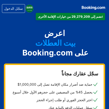
سجّل الدخول
انضم إلى 29,279,209 من خيارات الإقامة الأخرى
شقتك
فندقك
اعرض
بيت العطلات
على Booking.com
شقتك الفندقية
منتجعك
سجّل عقارك مجاناً
حماية ضد أضرار مكان الإقامة تصل إلى 1,000,000$
يحصل 45% من المضيفين على حجزهم الأول خلال أسبوع
اختر الحجز الفوري أو طلب إجراء الحجز
نسهّل عمليات الدفع بالنيابة عنك