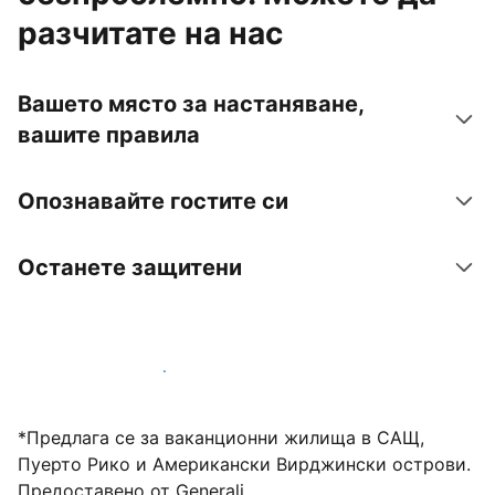
разчитате на нас
Вашето място за настаняване,
вашите правила
Опознавайте гостите си
Останете защитени
Посрещайте гости с нас днес
*Предлага се за ваканционни жилища в САЩ,
Пуерто Рико и Американски Вирджински острови.
Предоставено от Generali.