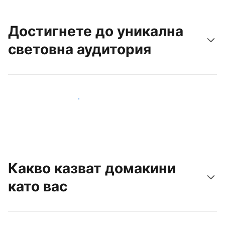
Достигнете до уникална
световна аудитория
Достигнете до нови гости днес
Какво казват домакини
като вас