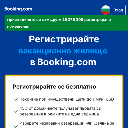
Вход
Присъединете се към други 29 279 209 регистрирани
своя апартамент
помещения
Регистрирайте
своя хотел
ваканционно жилище
в Booking.com
своята къща за гости
своя пансион със закуска
Регистрирайте се безплатно
Покритие при имуществени щети до 1 млн. USD
45% от домакините получават първата си
резервация в рамките на една седмица
Изберете незабавни резервации или „Заявка за