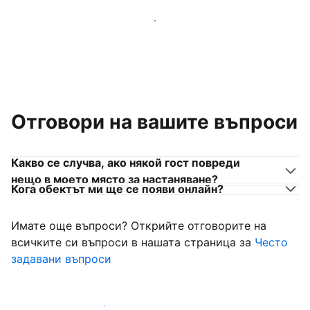
Присъединете се към собственици на места за
настаняване като вас
Отговори на вашите въпроси
Какво се случва, ако някой гост повреди
нещо в моето място за настаняване?
Кога обектът ми ще се появи онлайн?
Имате още въпроси? Открийте отговорите на
всичките си въпроси в нашата страница за
Често
задавани въпроси
Започнете да приемате гости