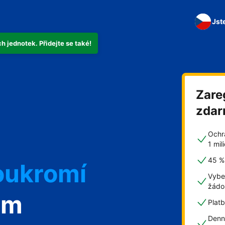
Jst
 jednotek. Přidejte se také!
Zare
zda
Ochr
1 mi
45 % 
oukromí
Vybe
žádo
om
Plat
Denn