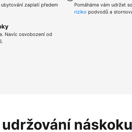
 ubytování zaplatí předem
Pomáháme vám udržet sou
riziko
podvodů a stornová
oky
ta. Navíc osvobození od
6.
i udržování náskok