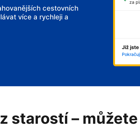
za pl
tahovanějších cestovních
ávat více a rychleji a
Již jste
Pokračujt
z starostí – můžete