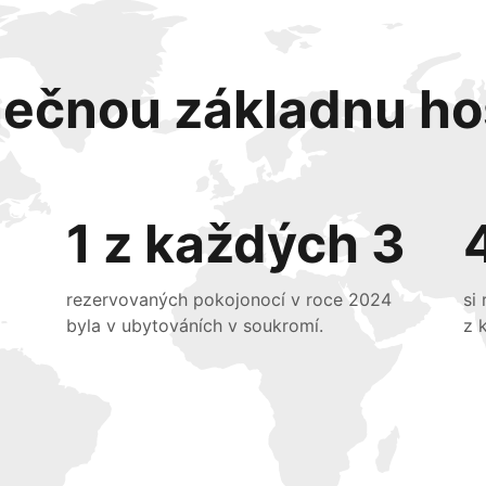
nečnou základnu ho
1 z každých 3
rezervovaných pokojonocí v roce 2024
si
byla v ubytováních v soukromí.
z 