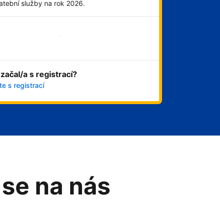
atební služby na rok 2026.
Začít hned
 začal/a s registrací?
e s registrací
 se na nás