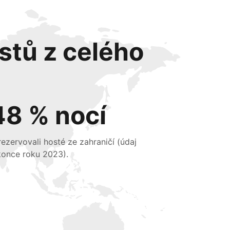
stů z celého
48 % nocí
 rezervovali hosté ze zahraničí (údaj
konce roku 2023).