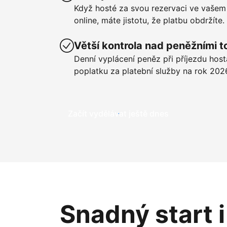
Když hosté za svou rezervaci ve vašem
online, máte jistotu, že platbu obdržíte.
Větší kontrola nad peněžními t
Denní vyplácení peněz při příjezdu hos
poplatku za platební služby na rok 202
Začít vydělávat ještě dnes
Snadný start 