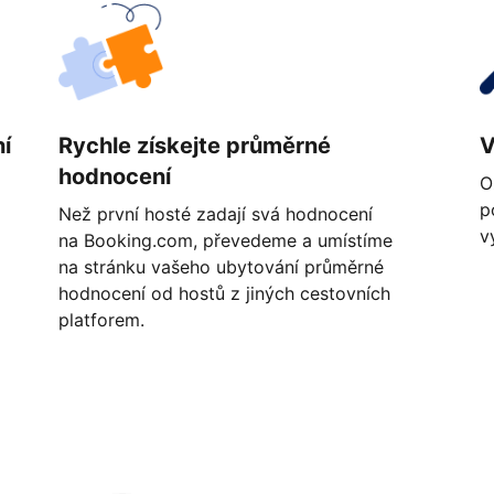
í
Rychle získejte průměrné
V
hodnocení
O
p
Než první hosté zadají svá hodnocení
v
na Booking.com, převedeme a umístíme
na stránku vašeho ubytování průměrné
hodnocení od hostů z jiných cestovních
platforem.