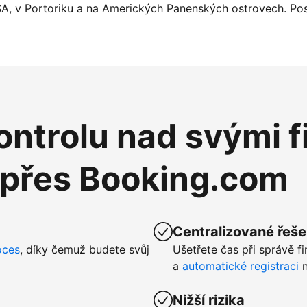
SA, v Portoriku a na Amerických Panenských ostrovech. Pos
ntrolu nad svými f
 přes Booking.com
Centralizované řeše
oces
, díky čemuž budete svůj
Ušetřete čas při správě f
a
automatické registraci
n
Nižší rizika