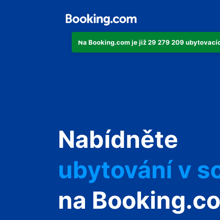
Na Booking.com je již 29 279 209 ubytovacích
svůj byt
Nabídněte
svůj hotel
ubytování v s
svůj penzion
na Booking.c