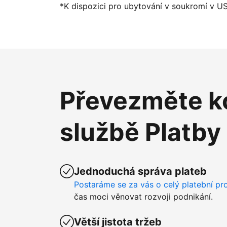
*K dispozici pro ubytování v soukromí v U
Převezměte ko
službě Platby
Jednoduchá správa plateb
Postaráme se za vás o celý platební pr
čas moci věnovat rozvoji podnikání.
Větší jistota tržeb