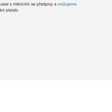
lad s měnícími se předpisy a
snižujeme
ní plateb.
u