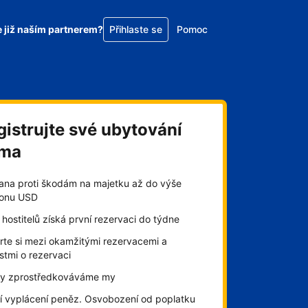
e již naším partnerem?
Přihlaste se
Pomoc
gistrujte své ubytování
rma
ana proti škodám na majetku až do výše
lionu USD
hostitelů získá první rezervaci do týdne
rte si mezi okamžitými rezervacemi a
stmi o rezervaci
by zprostředkováváme my
í vyplácení peněz. Osvobození od poplatku