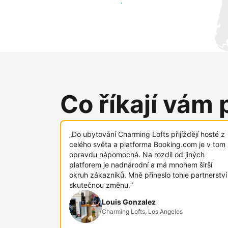
Oslovit nové hosty už dnes
Co říkají vám 
„Do ubytování Charming Lofts přijíždějí hosté z
celého světa a platforma Booking.com je v tom
opravdu nápomocná. Na rozdíl od jiných
platforem je nadnárodní a má mnohem širší
okruh zákazníků. Mně přineslo tohle partnerství
skutečnou změnu.“
Louis Gonzalez
Charming Lofts, Los Angeles