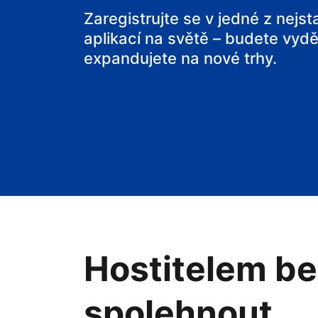
svou chatu
Zaregistrujte se v jedné z nejs
aplikací na světě – budete vyděl
expandujete na nové trhy.
Hostitelem be
spolehnout