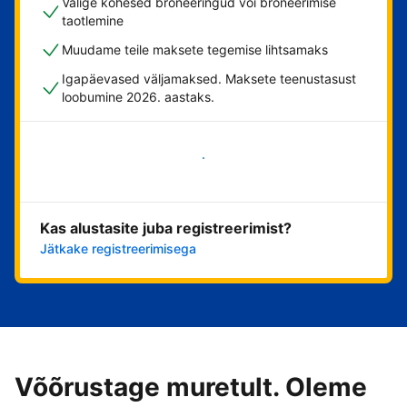
Valige kohesed broneeringud või broneerimise
taotlemine
Muudame teile maksete tegemise lihtsamaks
Igapäevased väljamaksed. Maksete teenustasust
loobumine 2026. aastaks.
Alusta kohe
Kas alustasite juba registreerimist?
Jätkake registreerimisega
Võõrustage muretult. Oleme