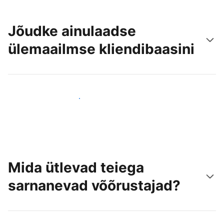
Jõudke ainulaadse
ülemaailmse kliendibaasini
Jõua juba täna uute külastajateni
Mida ütlevad teiega
sarnanevad võõrustajad?