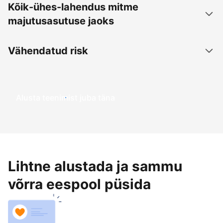
Kõik-ühes-lahendus mitme
majutusasutuse jaoks
Vähendatud risk
Alusta teenimist juba täna
Lihtne alustada ja sammu
võrra eespool püsida