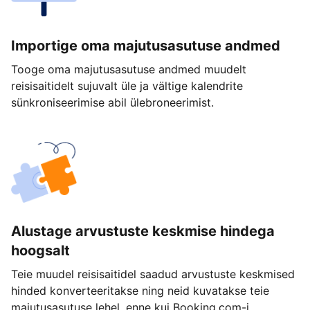
Importige oma majutusasutuse andmed
Tooge oma majutusasutuse andmed muudelt
reisisaitidelt sujuvalt üle ja vältige kalendrite
sünkroniseerimise abil ülebroneerimist.
Alustage arvustuste keskmise hindega
hoogsalt
Teie muudel reisisaitidel saadud arvustuste keskmised
hinded konverteeritakse ning neid kuvatakse teie
majutusasutuse lehel, enne kui Booking.com-i