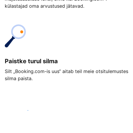
külastajad oma arvustused jätavad.
Paistke turul silma
Silt „Booking.com-is uus“ aitab teil meie otsitulemustes
silma paista.
Alusta juba täna