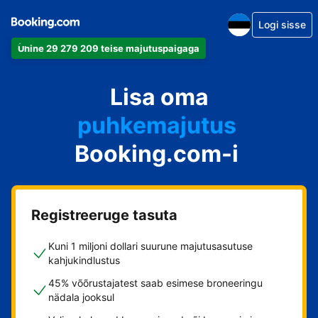
Logi sisse
Ühine 29 279 209 teise majutuspaigaga
apartement
Lisa oma
hotell
puhkemajutus
Booking.com-i
külalistemaja
hostel
Registreeruge tasuta
Kuni 1 miljoni dollari suurune majutusasutuse
kahjukindlustus
45% võõrustajatest saab esimese broneeringu
nädala jooksul