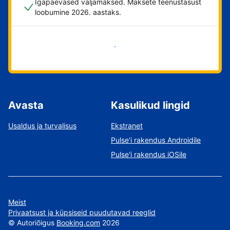
Igapäevased väljamaksed. Maksete teenustasust
loobumine 2026. aastaks.
Alusta kohe
Avasta
Kasulikud lingid
Usaldus ja turvalisus
Ekstranet
Pulse'i rakendus Androidile
Pulse'i rakendus iOSile
Meist
Privaatsust ja küpsiseid puudutavad reeglid
©
Autoriõigus
Booking.com
2026