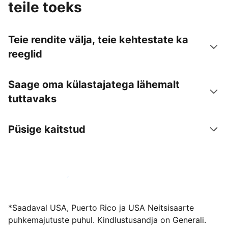
teile toeks
Teie rendite välja, teie kehtestate ka
reeglid
Saage oma külastajatega lähemalt
tuttavaks
Püsige kaitstud
Võõrusta meiega juba täna
*Saadaval USA, Puerto Rico ja USA Neitsisaarte
puhkemajutuste puhul. Kindlustusandja on Generali.