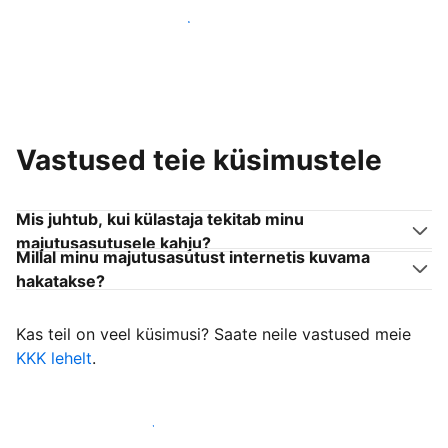
Liitu endaga sarnanevate võõrustajatega
Vastused teie küsimustele
Mis juhtub, kui külastaja tekitab minu
majutusasutusele kahju?
Millal minu majutusasutust internetis kuvama
hakatakse?
Kas teil on veel küsimusi? Saate neile vastused meie
KKK lehelt
.
Alusta külastajate vastuvõtmist