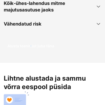
Kõik-ühes-lahendus mitme
majutusasutuse jaoks
Vähendatud risk
Alusta teenimist juba täna
Lihtne alustada ja sammu
võrra eespool püsida