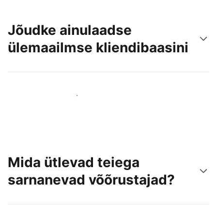
Jõudke ainulaadse
ülemaailmse kliendibaasini
Jõua juba täna uute külastajateni
Mida ütlevad teiega
sarnanevad võõrustajad?