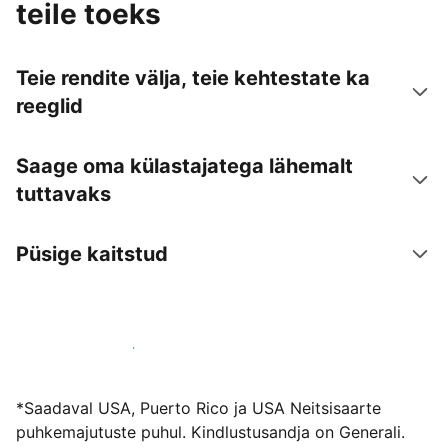
teile toeks
Teie rendite välja, teie kehtestate ka
reeglid
Saage oma külastajatega lähemalt
tuttavaks
Püsige kaitstud
Võõrusta meiega juba täna
*Saadaval USA, Puerto Rico ja USA Neitsisaarte
puhkemajutuste puhul. Kindlustusandja on Generali.