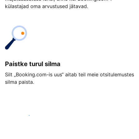
külastajad oma arvustused jätavad.
Paistke turul silma
Silt „Booking.com-is uus“ aitab teil meie otsitulemustes
silma paista.
Alusta juba täna