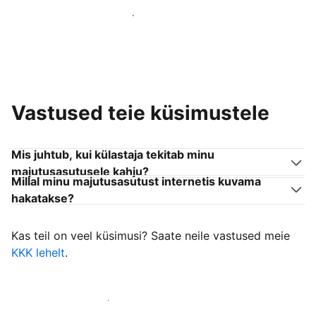
Liitu endaga sarnanevate võõrustajatega
Vastused teie küsimustele
Mis juhtub, kui külastaja tekitab minu
majutusasutusele kahju?
Millal minu majutusasutust internetis kuvama
hakatakse?
Kas teil on veel küsimusi? Saate neile vastused meie
KKK lehelt
.
Alusta külastajate vastuvõtmist