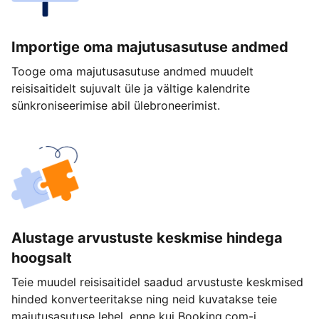
Importige oma majutusasutuse andmed
Tooge oma majutusasutuse andmed muudelt
reisisaitidelt sujuvalt üle ja vältige kalendrite
sünkroniseerimise abil ülebroneerimist.
Alustage arvustuste keskmise hindega
hoogsalt
Teie muudel reisisaitidel saadud arvustuste keskmised
hinded konverteeritakse ning neid kuvatakse teie
majutusasutuse lehel, enne kui Booking.com-i