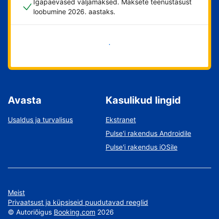
Igapäevased väljamaksed. Maksete teenustasust
loobumine 2026. aastaks.
Alusta kohe
Avasta
Kasulikud lingid
Usaldus ja turvalisus
Ekstranet
Pulse'i rakendus Androidile
Pulse'i rakendus iOSile
Meist
Privaatsust ja küpsiseid puudutavad reeglid
©
Autoriõigus
Booking.com
2026