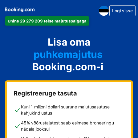
Logi sisse
Ühine 29 279 209 teise majutuspaigaga
apartement
Lisa oma
hotell
puhkemajutus
Booking.com-i
külalistemaja
hostel
Registreeruge tasuta
Kuni 1 miljoni dollari suurune majutusasutuse
kahjukindlustus
45% võõrustajatest saab esimese broneeringu
nädala jooksul