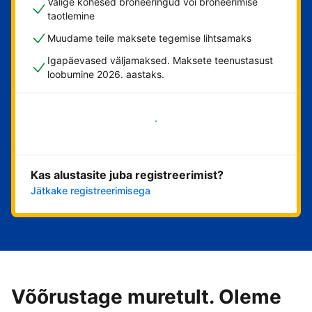
Valige kohesed broneeringud või broneerimise
taotlemine
Muudame teile maksete tegemise lihtsamaks
Igapäevased väljamaksed. Maksete teenustasust
loobumine 2026. aastaks.
Alusta kohe
Kas alustasite juba registreerimist?
Jätkake registreerimisega
Võõrustage muretult. Oleme