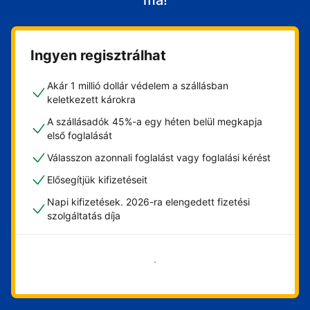
ma!
Ingyen regisztrálhat
Akár 1 millió dollár védelem a szállásban
keletkezett károkra
A szállásadók 45%-a egy héten belül megkapja
első foglalását
Válasszon azonnali foglalást vagy foglalási kérést
Elősegítjük kifizetéseit
Napi kifizetések. 2026-ra elengedett fizetési
szolgáltatás díja
Vágjon bele most