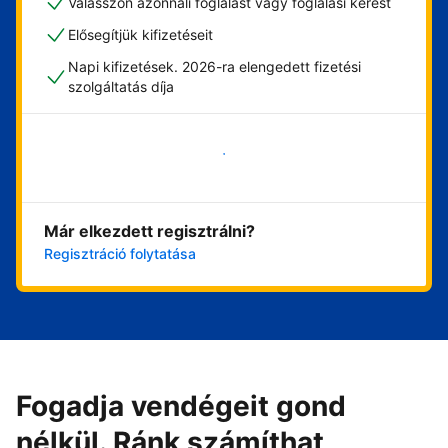
Válasszon azonnali foglalást vagy foglalási kérést
Elősegítjük kifizetéseit
Napi kifizetések. 2026-ra elengedett fizetési
szolgáltatás díja
Vágjon bele most
Már elkezdett regisztrálni?
Regisztráció folytatása
Fogadja vendégeit gond
nélkül. Ránk számíthat