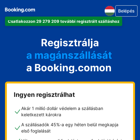
Belépés
Csatlakozzon 29 279 209 további regisztrált szálláshoz
az apartmanját
a szállodáját
Regisztrálja
a magánszállását
a Booking.comon
a vendégházát
a házát
Ingyen regisztrálhat
Akár 1 millió dollár védelem a szállásban
keletkezett károkra
A szállásadók 45%-a egy héten belül megkapja
első foglalását