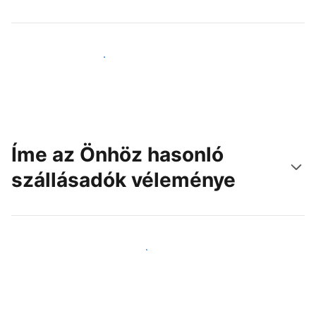
Érjen el új vendégeket még ma
Íme az Önhöz hasonló
szállásadók véleménye
Csatlakozzon Önhöz hasonló szállásadókhoz