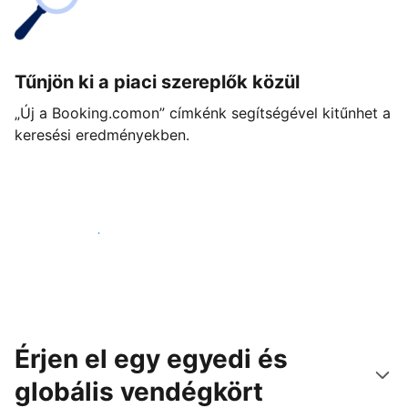
Tűnjön ki a piaci szereplők közül
„Új a Booking.comon” címkénk segítségével kitűnhet a
keresési eredményekben.
Vágjon bele még ma
Érjen el egy egyedi és
globális vendégkört