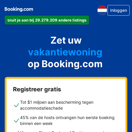
Inloggen
Sluit je aan bij 29.279.209 andere listings
appartement
Zet uw
hotel
vakantiewoning
op Booking.com
pension
bed & breakfast
Registreer gratis
Tot $1 miljoen aan bescherming tegen
accommodatieschade
45% van de hosts ontvangen hun eerste boeking
binnen een week