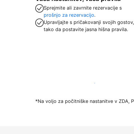
Sprejmite ali zavrnite rezervacije s
prošnjo za rezervacijo
.
Upravljajte s pričakovanji svojih gostov,
tako da postavite jasna hišna pravila.
Danes ponudite nastanitev prek naše pl
*Na voljo za počitniške nastanitve v ZDA, 