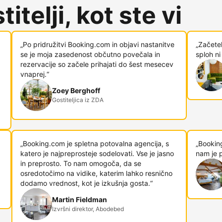
itelji, kot ste vi
„Po pridružitvi Booking.com in objavi nastanitve
„Začetek
se je moja zasedenost občutno povečala in
sploh ni
rezervacije so začele prihajati do šest mesecev
vnaprej.“
Zoey Berghoff
Gostiteljica iz ZDA
„Booking.com je spletna potovalna agencija, s
„Booking
katero je najpreprosteje sodelovati. Vse je jasno
nam je p
in preprosto. To nam omogoča, da se
osredotočimo na vidike, katerim lahko resnično
dodamo vrednost, kot je izkušnja gosta.“
Martin Fieldman
Izvršni direktor, Abodebed