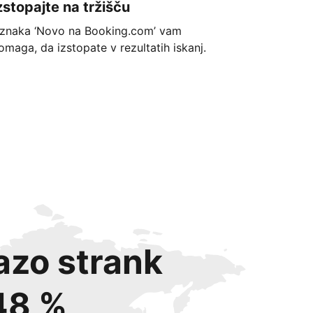
zstopajte na tržišču
znaka ‘Novo na Booking.com’ vam
omaga, da izstopate v rezultatih iskanj.
azo strank
48 %