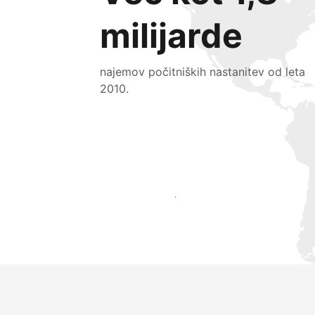
milijarde
najemov počitniških nastanitev od leta
2010.
Pridobite nove goste še danes