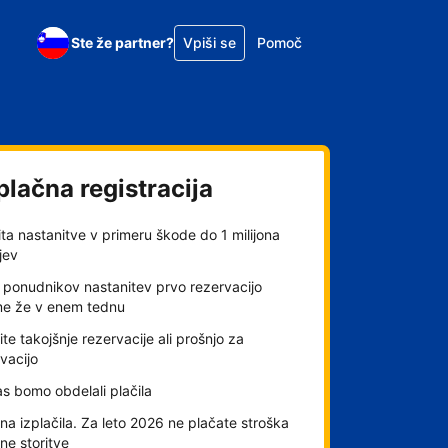
Ste že partner?
Vpiši se
Pomoč
plačna registracija
ta nastanitve v primeru škode do 1 milijona
jev
 ponudnikov nastanitev prvo rezervacijo
me že v enem tednu
ite takojšnje rezervacije ali prošnjo za
vacijo
s bomo obdelali plačila
a izplačila. Za leto 2026 ne plačate stroška
lne storitve