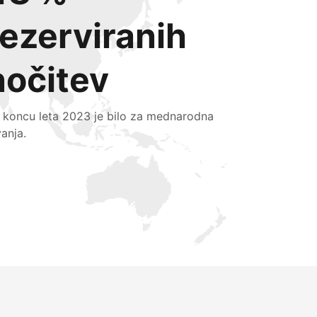
rezerviranih
nočitev
 koncu leta 2023 je bilo za mednarodna
vanja.