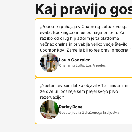
Kaj pravijo gost
„Popotniki prihajajo v Charming Lofts z vsega
sveta. Booking.com res pomaga pri tem. Za
razliko od drugih platform je ta platforma
večnacionalna in privablja veliko večje število
uporabnikov. Zame je bil to res pravi preobrat.“
Louis Gonzalez
Charming Lofts, Los Angeles
„Nastanitev sem lahko objavil v 15 minutah, in
že dve uri pozneje sem prejel svojo prvo
rezervacijo!“
Parley Rose
Gostiteljica iz Združenega kraljestva