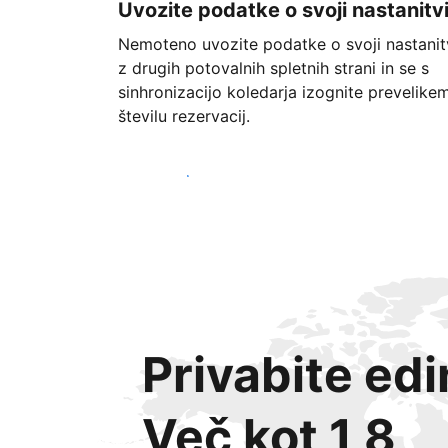
Uvozite podatke o svoji nastanitv
Nemoteno uvozite podatke o svoji nastanit
z drugih potovalnih spletnih strani in se s
sinhronizacijo koledarja izognite prevelike
številu rezervacij.
Začnite danes
Privabite ed
Več kot 1,8