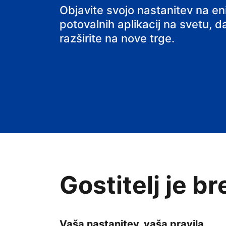
svoj B&B
Objavite svojo nastanitev na e
potovalnih aplikacij na svetu, da
razširite na nove trge.
Gostitelj je b
Vaša nastanitev, vaša pravila