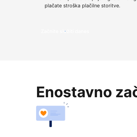
plačate stroška plačilne storitve.
Začnite služiti danes
Enostavno zač