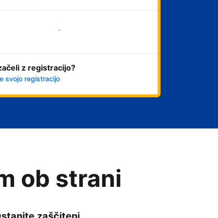
Začni
začeli z registracijo?
e svojo registracijo
am ob strani
stanite zaščiteni