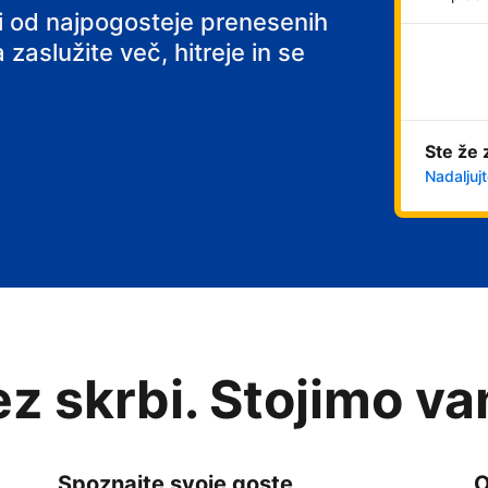
ni od najpogosteje prenesenih
 zaslužite več, hitreje in se
Ste že 
Nadaljujt
rez skrbi. Stojimo v
Spoznajte svoje goste
O