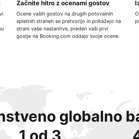
i
Začnite hitro z ocenami gostov
I
vi
Ocene vaših gostov na drugih potovalnih
O
spletnih straneh se pretvorijo in prikažejo na
p
mu
strani vaše nastanitve, preden vaši prvi
gostje na Booking.com oddajo svoje ocene.
instveno globalno b
1 od 3