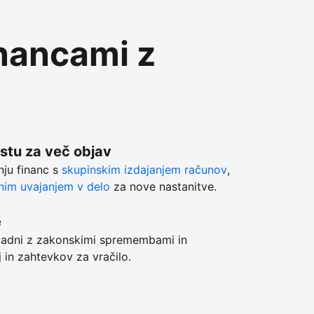
inancami z
stu za več objav
anju financ s
skupinskim izdajanjem računov
,
im uvajanjem v delo
za nove nastanitve.
e
adni z zakonskimi spremembami in
j in zahtevkov za vračilo.