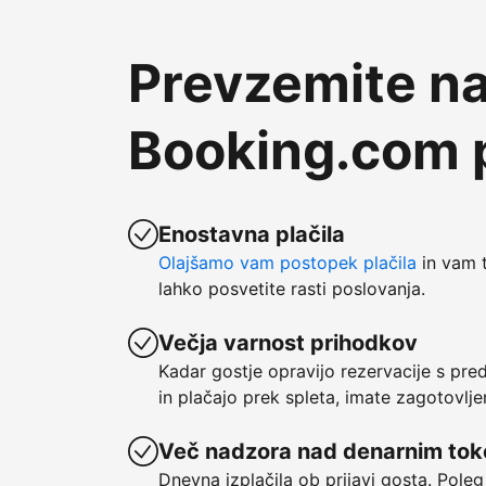
Prevzemite na
Booking.com p
Enostavna plačila
Olajšamo vam postopek plačila
in vam t
lahko posvetite rasti poslovanja.
Večja varnost prihodkov
Kadar gostje opravijo rezervacije s pre
in plačajo prek spleta, imate zagotovlje
Več nadzora nad denarnim to
Dnevna izplačila ob prijavi gosta. Poleg