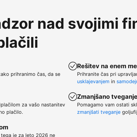
dzor nad svojimi f
lačili
Rešitev na enem me
ako prihranimo čas, da se
Prihranite čas pri upravlj
usklajevanjem
in
samodejn
Zmanjšano tveganj
dplačilom za vašo nastanitev
Pomagamo vam ostati skl
no plačilo.
zmanjšati tveganje
goljufi
kom
 tega je za leto 2026 ne