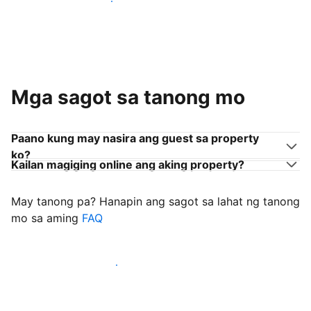
Sumama sa mga host na tulad mo
Mga sagot sa tanong mo
Paano kung may nasira ang guest sa property
ko?
Kailan magiging online ang aking property?
May tanong pa? Hanapin ang sagot sa lahat ng tanong
mo sa aming
FAQ
Simulang i-welcome ang mga guest