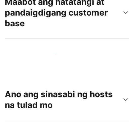
Maabot ang natatangi at
pandaigdigang customer
base
Makaabot ng mga bagong guest ngayon
Ano ang sinasabi ng hosts
na tulad mo