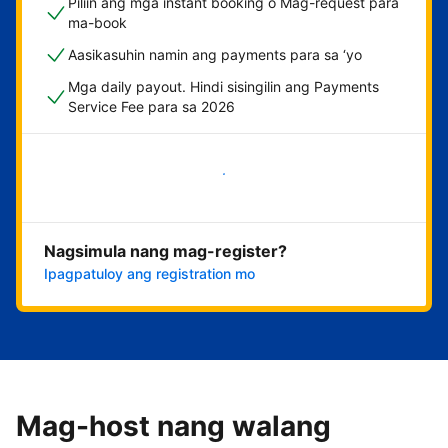
Piliin ang mga instant booking o Mag-request para
ma-book
Aasikasuhin namin ang payments para sa ‘yo
Mga daily payout. Hindi sisingilin ang Payments
Service Fee para sa 2026
Magsimula na
Nagsimula nang mag-register?
Ipagpatuloy ang registration mo
Mag-host nang walang