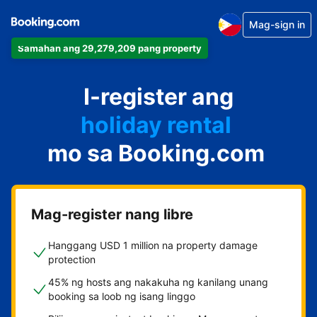
Mag-sign in
Samahan ang 29,279,209 pang property
apartment
I-register ang
hotel
holiday rental
mo sa Booking.com
guest house
bed and breakfast
Mag-register nang libre
Hanggang USD 1 million na property damage
protection
45% ng hosts ang nakakuha ng kanilang unang
booking sa loob ng isang linggo