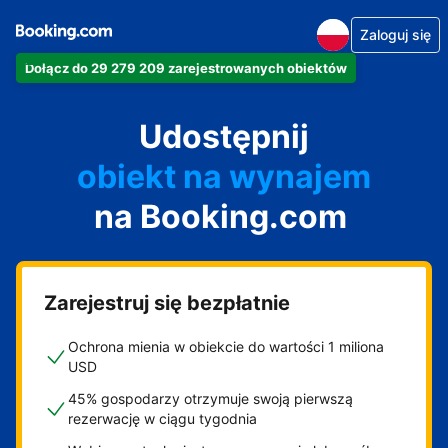
Zaloguj się
Dołącz do 29 279 209 zarejestrowanych obiektów
apartament
Udostępnij
hotel
obiekt na wynajem
na Booking.com
wakacyjny
pensjonat
obiekt B&B
Zarejestruj się bezpłatnie
Ochrona mienia w obiekcie do wartości 1 miliona
USD
45% gospodarzy otrzymuje swoją pierwszą
rezerwację w ciągu tygodnia