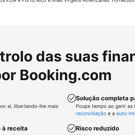
nos EUA e Porto Rico e Ilhas Virgens Americanas. Fornecido 
rolo das suas fina
or Booking.com
Solução completa p
or si, libertando-lhe mais
Poupe tempo ao gerir as
reconciliação
e a
auto-in
 à receita
Risco reduzido