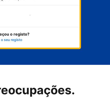
Comece já
eçou o registo?
 o seu registo
reocupações.