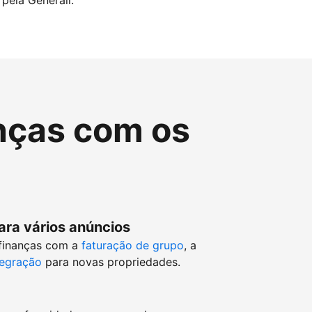
pela Generali.
nças com os
ara vários anúncios
 finanças com a
faturação de grupo
, a
tegração
para novas propriedades.