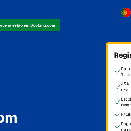
 que já estão em Booking.com!
mento
Regi
Prot
1 mil
ra férias
45% 
rese
Escol
rese
com
Faci
Paga
de p