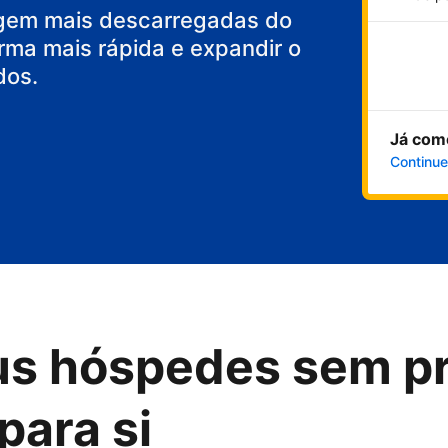
gem mais descarregadas do
rma mais rápida e expandir o
dos.
Já com
Continue
us hóspedes sem p
para si