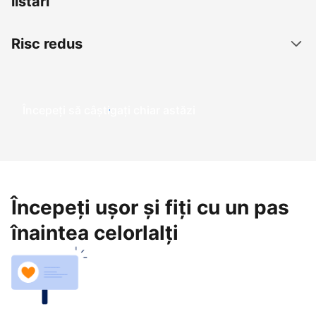
listări
Risc redus
Începeți să câștigați chiar astăzi
Începeți ușor și fiți cu un pas
înaintea celorlalți