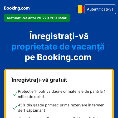
Autentificați-vă
Alăturați-vă altor 29.279.209 listări
apartamentul
Înregistrați-vă
hotelul
proprietate de vacanță
pe Booking.com
pensiunea
B&B-ul
Înregistrați-vă gratuit
Protecție împotriva daunelor materiale de până la 1
milion de dolari
45% din gazde primesc prima rezervare în termen
de 1 săptămână