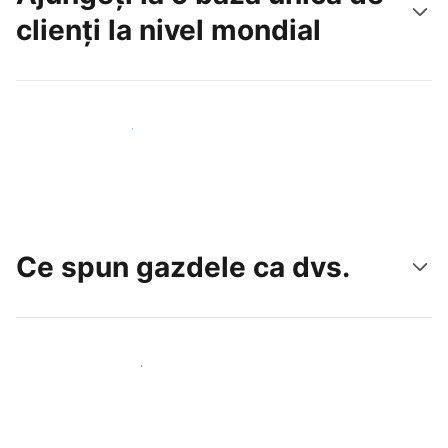
clienți la nivel mondial
Atrageți noi oaspeți astăzi
Ce spun gazdele ca dvs.
Alăturați-vă gazdelor ca dvs.