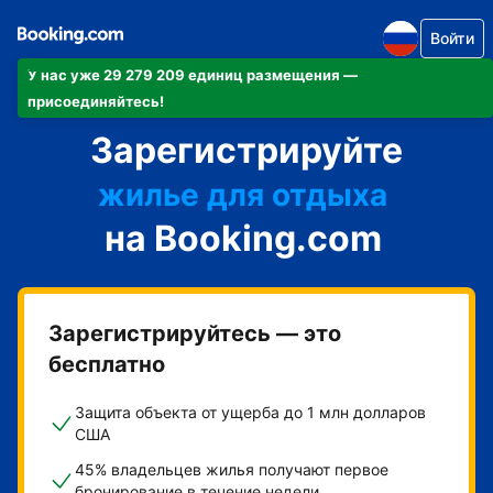
Войти
У нас уже 29 279 209 единиц размещения —
апартаменты/квартиру
присоединяйтесь!
Зарегистрируйте
отель
жилье для отдыха
на Booking.com
гостевой дом
мини-отель
Зарегистрируйтесь — это
бесплатно
Защита объекта от ущерба до 1 млн долларов
США
45% владельцев жилья получают первое
бронирование в течение недели