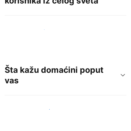
korisnika iz celog sveta
Privucite nove goste već danas
Šta kažu domaćini poput
vas
Pridružite se domaćinima poput vas