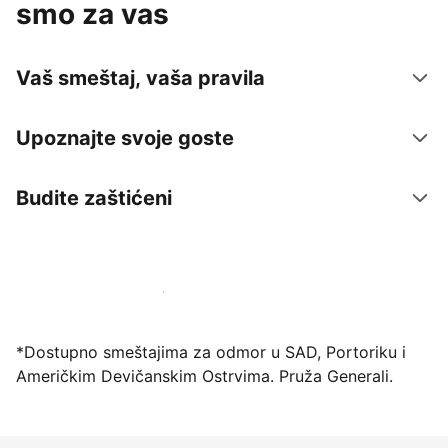
smo za vas
Vaš smeštaj, vaša pravila
Upoznajte svoje goste
Budite zaštićeni
Registrujte svoj objekat već danas
*Dostupno smeštajima za odmor u SAD, Portoriku i
Američkim Devičanskim Ostrvima. Pruža Generali.