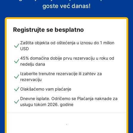
goste već danas!
Registrujte se besplatno
Zaštita objekta od oštećenja u iznosu do 1 milion
USD
45% domaćina dobije prvu rezervaciju u roku od
nedelju dana
Izaberite trenutne rezervacije ili zahtev za
rezervaciju
Olakšaćemo vam plaćanje
Dnevne isplate. Odričemo se Plaćanja naknade za
uslugu tokom 2026. godine
Počnite odmah