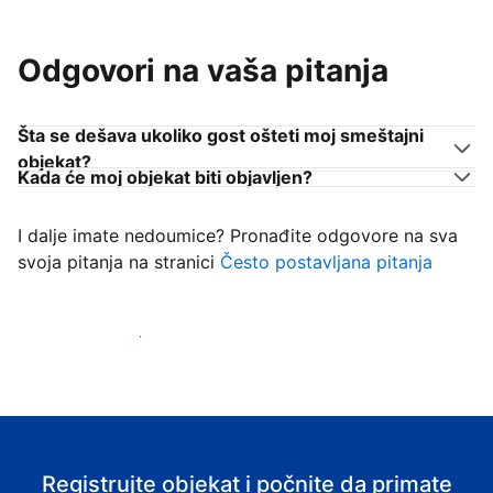
Odgovori na vaša pitanja
Šta se dešava ukoliko gost ošteti moj smeštajni
objekat?
Kada će moj objekat biti objavljen?
I dalje imate nedoumice? Pronađite odgovore na sva
svoja pitanja na stranici
Često postavljana pitanja
Počnite da primate goste
Registrujte objekat i počnite da primate