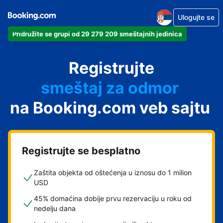
Ulogujte se
Pridružite se grupi od 29 279 209 smeštajnih jedinica
apartman
Registrujte
hotel
smeštaj za odmor
na Booking.com veb sajtu
pansion
hostel
Registrujte se besplatno
Zaštita objekta od oštećenja u iznosu do 1 milion
USD
45% domaćina dobije prvu rezervaciju u roku od
nedelju dana