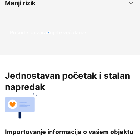
Manji rizik
Počnite da zarađujete već danas
Jednostavan početak i stalan
napredak
Importovanje informacija o vašem objektu