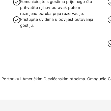
Komunicirajte s gostima prije nego što
prihvatite njihov boravak putem
razmjene poruka prije rezervacije.
Pristupite uvidima u povijest putovanja
gostiju.
rme već danas
 Portoriku i Američkim Djevičanskim otocima. Omogućio Ge