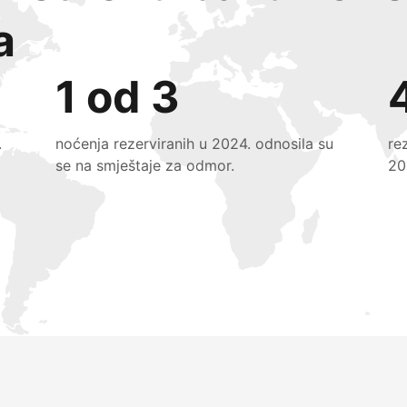
a
1 od 3
.
noćenja rezerviranih u 2024. odnosila su
re
se na smještaje za odmor.
20