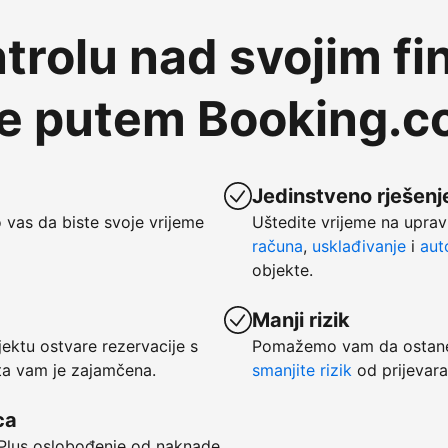
trolu nad svojim fi
te putem Booking.
Jedinstveno rješenje
vas da biste svoje vrijeme
Uštedite vrijeme na uprav
računa
,
usklađivanje
i
aut
objekte.
Manji rizik
ktu ostvare rezervacije s
Pomažemo vam da ostanet
ata vam je zajamčena.
smanjite rizik
od prijevara
ca
. Plus oslobođenje od naknade