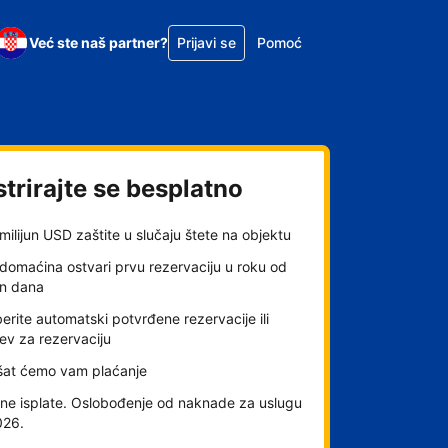
Već ste naš partner?
Prijavi se
Pomoć
trirajte se besplatno
milijun USD zaštite u slučaju štete na objektu
domaćina ostvari prvu rezervaciju u roku od
an dana
rite automatski potvrđene rezervacije ili
ev za rezervaciju
šat ćemo vam plaćanje
ne isplate. Oslobođenje od naknade za uslugu
026.