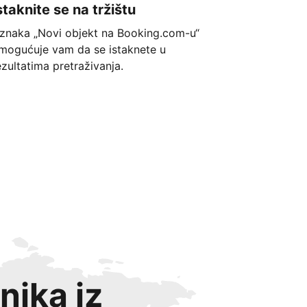
staknite se na tržištu
znaka „Novi objekt na Booking.com-u“
mogućuje vam da se istaknete u
ezultatima pretraživanja.
nika iz