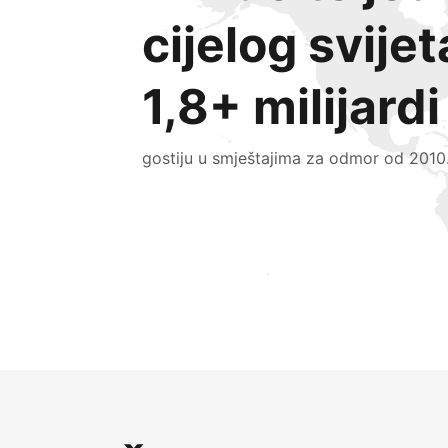
cijelog svijet
1,8+ milijardi
gostiju u smještajima za odmor od 2010
Doprite do novih gostiju već danas