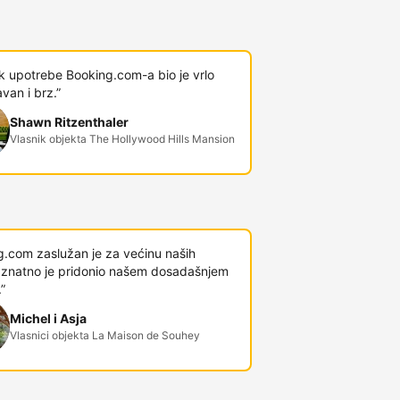
k upotrebe Booking.com-a bio je vrlo
van i brz.”
Shawn Ritzenthaler
Vlasnik objekta The Hollywood Hills Mansion
g.com zaslužan je za većinu naših
 i znatno je pridonio našem dosadašnjem
”
Michel i Asja
Vlasnici objekta La Maison de Souhey