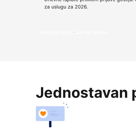
za uslugu za 2026.
Počnite zarađivati već ​​danas
Jednostavan p