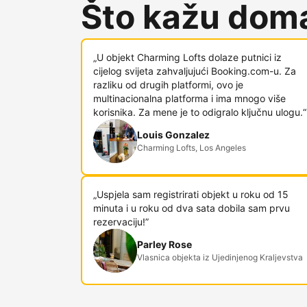
Što kažu doma
„U objekt Charming Lofts dolaze putnici iz
cijelog svijeta zahvaljujući Booking.com-u. Za
razliku od drugih platformi, ovo je
multinacionalna platforma i ima mnogo više
korisnika. Za mene je to odigralo ključnu ulogu.“
Louis Gonzalez
Charming Lofts, Los Angeles
„Uspjela sam registrirati objekt u roku od 15
minuta i u roku od dva sata dobila sam prvu
rezervaciju!”
Parley Rose
Vlasnica objekta iz Ujedinjenog Kraljevstva