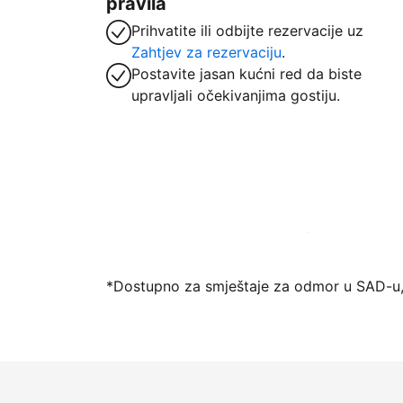
pravila
Prihvatite ili odbijte rezervacije uz
Zahtjev za rezervaciju
.
Postavite jasan kućni red da biste
upravljali očekivanjima gostiju.
Počnite primati goste putem naše platfo
*Dostupno za smještaje za odmor u SAD-u,