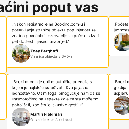
ćini poput vas
„Nakon registracije na Booking.com-u i
„Početa
postavljanja stranice objekta popunjenost se
jednosta
znatno povećala i rezervacije su počele stizati
pet do šest mjeseci unaprijed.”
Zoey Berghoff
Vlasnica objekta iz SAD-a
„Booking.com je online putnička agencija s
„Bookin
kojom je najlakše surađivati. Sve je jasno i
gostiju
jednostavno. Osim toga, omogućuje nam da se
uspjehu.
usredotočimo na aspekte koje zaista možemo
poboljšati, kao što je iskustvo gostiju.”
Martin Fieldman
Glavni direktor, Abodebed