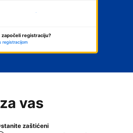
Započni odmah
 započeli registraciju?
s registracijom
 za vas
stanite zaštićeni