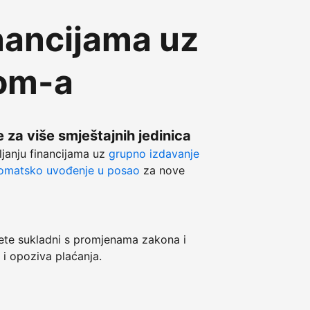
nancijama uz
com-a
 za više smještajnih jedinica
ljanju financijama uz
grupno izdavanje
omatsko uvođenje u posao
za nove
e sukladni s promjenama zakona i
 i opoziva plaćanja.