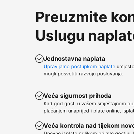
Preuzmite kon
Uslugu napla
Jednostavna naplata
Upravljamo postupkom naplate
umjesto 
mogli posvetiti razvoju poslovanja.
Veća sigurnost prihoda
Kad god gosti u vašem smještajnom obje
plaćanjem unaprijed i plate online, ispl
Veća kontrola nad tijekom nov
Dnevne isplate prilikom prijave gostiju