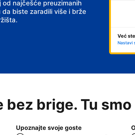
 s doručkom
noj od najčešće preuzimanih
 da biste zaradili više i brže
žišta.
Već ste
Nastavi 
e bez brige. Tu smo
Upoznajte svoje goste
O