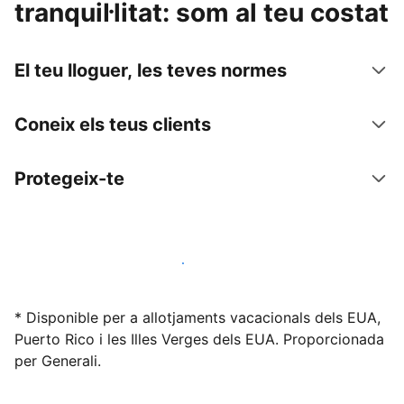
tranquil·litat: som al teu costat
El teu lloguer, les teves normes
Coneix els teus clients
Protegeix-te
Lloga l'allotjament amb nosaltres avui mateix
* Disponible per a allotjaments vacacionals dels EUA,
Puerto Rico i les Illes Verges dels EUA. Proporcionada
per Generali.