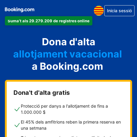
Inicia sessió
Suma't als 29.279.209 de registres online
un apartament
Dona d'alta
un hotel
allotjament vacacional
a Booking.com
un hostal
una casa rural
Dona't d'alta gratis
Protecció per danys a l'allotjament de fins a
1.000.000 $
El 45% dels amfitrions reben la primera reserva en
una setmana