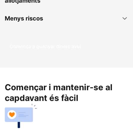
allotjaments
Menys riscos
Comença a guanyar diners avui
Començar i mantenir-se al
capdavant és fàcil