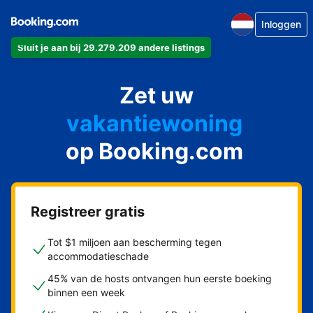
Inloggen
Sluit je aan bij 29.279.209 andere listings
appartement
Zet uw
hotel
vakantiewoning
op Booking.com
pension
bed & breakfast
Registreer gratis
Tot $1 miljoen aan bescherming tegen
accommodatieschade
45% van de hosts ontvangen hun eerste boeking
binnen een week