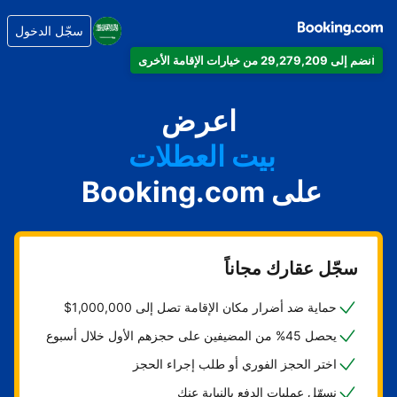
سجّل الدخول
انضم إلى 29,279,209 من خيارات الإقامة الأخرى
شقتك
فندقك
اعرض
بيت العطلات
على Booking.com
شقتك الفندقية
منتجعك
سجّل عقارك مجاناً
حماية ضد أضرار مكان الإقامة تصل إلى 1,000,000$
يحصل 45% من المضيفين على حجزهم الأول خلال أسبوع
اختر الحجز الفوري أو طلب إجراء الحجز
نسهّل عمليات الدفع بالنيابة عنك