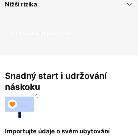
Nižší rizika
Začít vydělávat ještě dnes
Snadný start i udržování
náskoku
Importujte údaje o svém ubytování