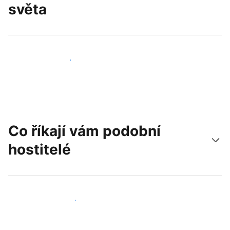
světa
Oslovit nové hosty už dnes
Co říkají vám podobní
hostitelé
Připojit se k dalším hostitelům