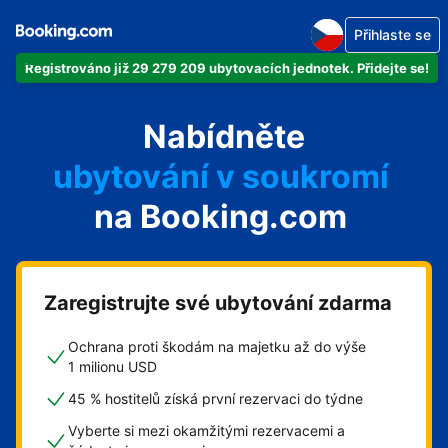
Přihlaste se
Registrováno již 29 279 209 ubytovacích jednotek. Přidejte se!
svůj byt
Nabídněte
svůj hotel
ubytování v soukromí
na Booking.com
svůj penzion
svou chatu
Zaregistrujte své ubytování zdarma
Ochrana proti škodám na majetku až do výše
1 milionu USD
45 % hostitelů získá první rezervaci do týdne
Vyberte si mezi okamžitými rezervacemi a