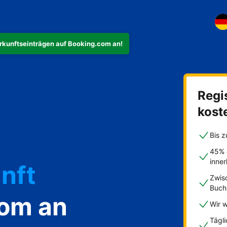
rkunftseinträgen auf Booking.com an!
Regis
ohnung
kost
Bis z
45% 
inne
nft
Zwis
Buch
com an
Wir w
Tägl