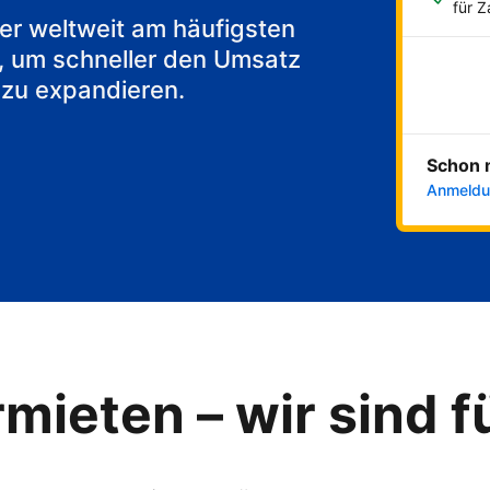
akfast
für 
 der weltweit am häufigsten
, um schneller den Umsatz
 zu expandieren.
Schon 
Anmeldu
mieten – wir sind f