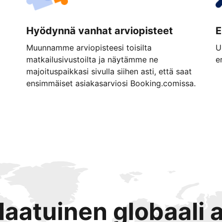
Hyödynnä vanhat arviopisteet
E
Muunnamme arviopisteesi toisilta
U
matkailusivustoilta ja näytämme ne
e
majoituspaikkasi sivulla siihen asti, että saat
ensimmäiset asiakasarviosi Booking.comissa.
tlaatuinen globaali