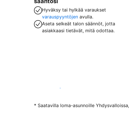
sääntösi
Hyväksy tai hylkää varaukset
varauspyyntöjen
avulla.
Aseta selkeät talon säännöt, jotta
asiakkaasi tietävät, mitä odottaa.
Ryhdy majoittajaksi
* Saatavilla loma-asunnoille Yhdysvalloissa,