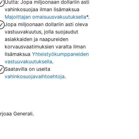
Uutta: Jopa miljoonaan dollariin asti
vahinkosuojaa ilman lisämaksua
Majoittajan omaisuusvakuutuksella
*.
Jopa miljoonaan dollariin asti oleva
vastuuvakuutus, jolla suojaudut
asiakkaiden ja naapureiden
korvausvaatimuksien varalta ilman
lisämaksua
Yhteistyökumppaneiden
vastuuvakuutuksella
.
Saatavilla on useita
vahinkosuojavaihtoehtoja
.
rjoaa Generali.