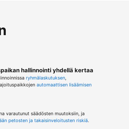
n
ikan hallinnointi yhdellä kertaa
linnoinnissa
ryhmälaskutuksen
,
ajoituspaikkojen
automaattisen lisäämisen
na varautunut säädösten muutoksiin, ja
n petosten ja takaisinveloitusten riskiä
.