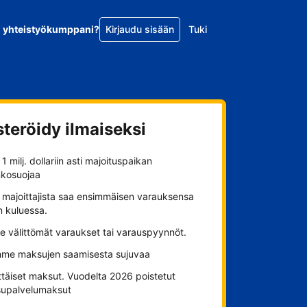
o yhteistyökumppani?
Kirjaudu sisään
Tuki
steröidy ilmaiseksi
1 milj. dollariin asti majoituspaikan
nkosuojaa
 majoittajista saa ensimmäisen varauksensa
n kuluessa.
se välittömät varaukset tai varauspyynnöt.
me maksujen saamisesta sujuvaa
ttäiset maksut. Vuodelta 2026 poistetut
upalvelumaksut