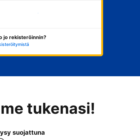
Aloita nyt
ko jo rekisteröinnin?
kisteröitymistä
mme tukenasi!
ysy suojattuna