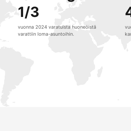
1/3
vuonna 2024 varatuista huoneöistä
vu
varattiin loma-asuntoihin.
ka