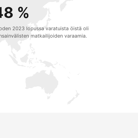
48 %
oden 2023 lopussa varatuista öistä oli
nsainvälisten matkailijoiden varaamia.