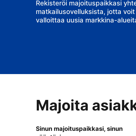
bed & breakfa
Rekisteröi majoituspaikkasi yh
matkailusovelluksista, jotta voit
valloittaa uusia markkina-alueit
Majoita asiak
Sinun majoituspaikkasi, sinun