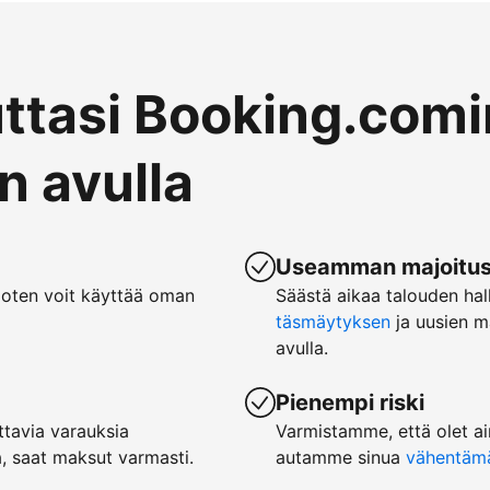
uttasi Booking.comi
 avulla
Useamman majoituspa
joten voit käyttää oman
Säästä aikaa talouden hal
täsmäytyksen
ja uusien m
avulla.
Pienempi riski
tavia varauksia
Varmistamme, että olet ai
, saat maksut varmasti.
autamme sinua
vähentämää