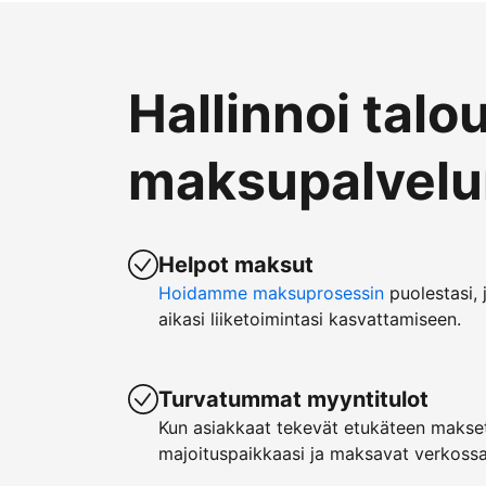
Hallinnoi talo
maksupalvelun
Helpot maksut
Hoidamme maksuprosessin
puolestasi, 
aikasi liiketoimintasi kasvattamiseen.
Turvatummat myyntitulot
Kun asiakkaat tekevät etukäteen makset
majoituspaikkaasi ja maksavat verkossa