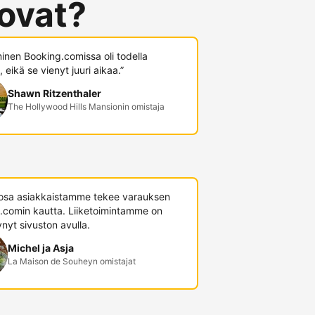
 ovat?
minen Booking.comissa oli todella
 eikä se vienyt juuri aikaa.”
Shawn Ritzenthaler
The Hollywood Hills Mansionin omistaja
 osa asiakkaistamme tekee varauksen
.comin kautta. Liiketoimintamme on
nyt sivuston avulla.
Michel ja Asja
La Maison de Souheyn omistajat