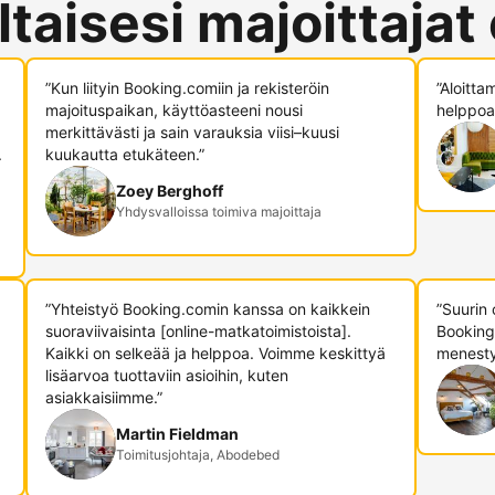
ltaisesi majoittajat
”Kun liityin Booking.comiin ja rekisteröin
”Aloitta
majoituspaikan, käyttöasteeni nousi
helppoa,
merkittävästi ja sain varauksia viisi–kuusi
.
kuukautta etukäteen.”
Zoey Berghoff
Yhdysvalloissa toimiva majoittaja
”Yhteistyö Booking.comin kanssa on kaikkein
”Suurin
suoraviivaisinta [online-matkatoimistoista].
Booking
Kaikki on selkeää ja helppoa. Voimme keskittyä
menesty
lisäarvoa tuottaviin asioihin, kuten
asiakkaisiimme.”
Martin Fieldman
Toimitusjohtaja, Abodebed