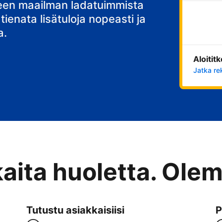
stisi
teen maailman ladatuimmista
 tienata lisätuloja nopeasti ja
a.
Aloitit
Jatka re
kaita huoletta. Ole
Tutustu asiakkaisiisi
P