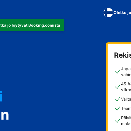
Oletko j
otka jo löytyvät Booking.comista
Reki
Jopa 
vahi
45 %
viiko
i
Valit
in
Teem
Päivi
maks