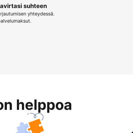
virtasi suhteen
irjautumisen yhteydessä.
palvelumaksut.
on helppoa