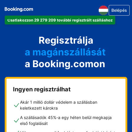
Belépés
Csatlakozzon 29 279 209 további regisztrált szálláshoz
az apartmanját
a szállodáját
Regisztrálja
a magánszállását
a Booking.comon
a vendégházát
a házát
Ingyen regisztrálhat
Akár 1 millió dollár védelem a szállásban
keletkezett károkra
A szállásadók 45%-a egy héten belül megkapja
első foglalását