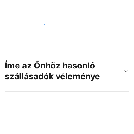
Érjen el új vendégeket még ma
Íme az Önhöz hasonló
szállásadók véleménye
Csatlakozzon Önhöz hasonló szállásadókhoz