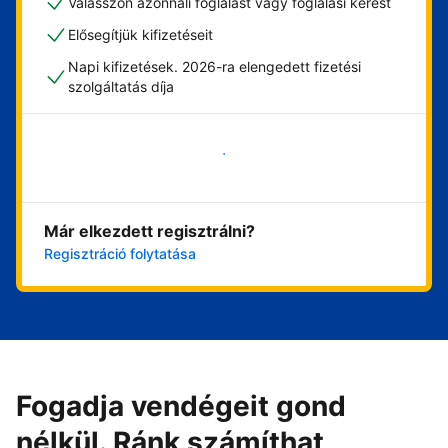
Válasszon azonnali foglalást vagy foglalási kérést
Elősegítjük kifizetéseit
Napi kifizetések. 2026-ra elengedett fizetési
szolgáltatás díja
Vágjon bele most
Már elkezdett regisztrálni?
Regisztráció folytatása
Fogadja vendégeit gond
nélkül. Ránk számíthat