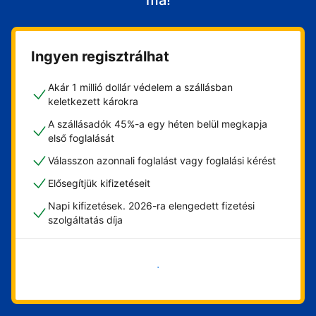
ma!
Ingyen regisztrálhat
Akár 1 millió dollár védelem a szállásban
keletkezett károkra
A szállásadók 45%-a egy héten belül megkapja
első foglalását
Válasszon azonnali foglalást vagy foglalási kérést
Elősegítjük kifizetéseit
Napi kifizetések. 2026-ra elengedett fizetési
szolgáltatás díja
Vágjon bele most