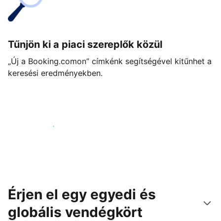
Tűnjön ki a piaci szereplők közül
„Új a Booking.comon” címkénk segítségével kitűnhet a
keresési eredményekben.
Vágjon bele még ma
Érjen el egy egyedi és
globális vendégkört