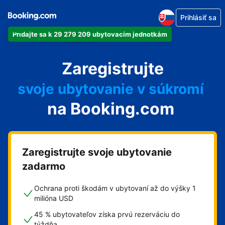
Prihlásiť sa
Pridajte sa k 29 279 209 ubytovacím jednotkám
svoj apartmán
Zaregistrujte
svoj hotel
svoje ubytovanie v súkromí
na Booking.com
svoj penzión
svoje bed and breakfast
Zaregistrujte svoje ubytovanie
zadarmo
Ochrana proti škodám v ubytovaní až do výšky 1
milióna USD
45 % ubytovateľov získa prvú rezerváciu do
týždňa