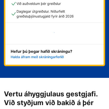
Við auðveldum þér greiðslur
Daglegar útgreiðslur. Niðurfellt
greiðsluþjónustugjald fyrir árið 2026
Byrja núna
Hefur þú þegar hafið skráningu?
Halda áfram með skráningarferlið
Vertu áhyggjulaus gestgjafi.
Við styðjum við bakið á þér