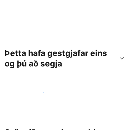
Náðu til nýrra gesta í dag
Þetta hafa gestgjafar eins
og þú að segja
Ganga til liðs við aðra gestgjafa