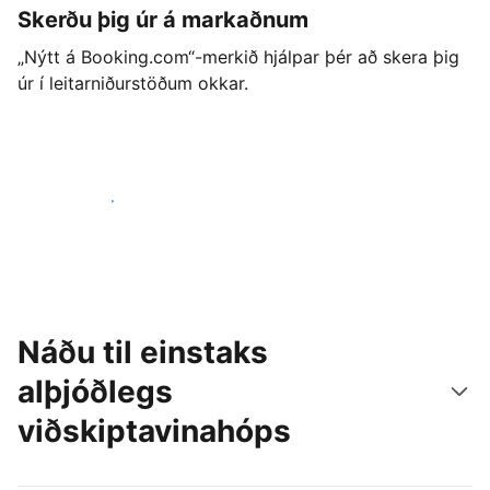
Skerðu þig úr á markaðnum
„Nýtt á Booking.com“-merkið hjálpar þér að skera þig
úr í leitarniðurstöðum okkar.
Byrjaðu strax í dag
Náðu til einstaks
alþjóðlegs
viðskiptavinahóps