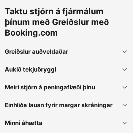
Taktu stjórn á fjármálum
þínum með Greiðslur með
Booking.com
Greiðslur auðveldaðar
Aukið tekjuöryggi
Meiri stjórn á peningaflæði þínu
Einhliða lausn fyrir margar skráningar
Minni áhætta