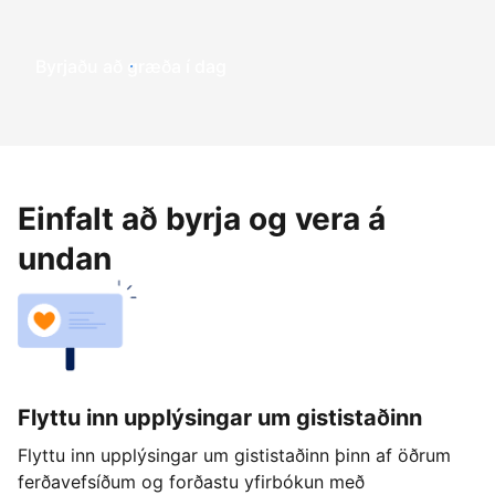
Byrjaðu að græða í dag
Einfalt að byrja og vera á
undan
Flyttu inn upplýsingar um gististaðinn
Flyttu inn upplýsingar um gististaðinn þinn af öðrum
ferðavefsíðum og forðastu yfirbókun með