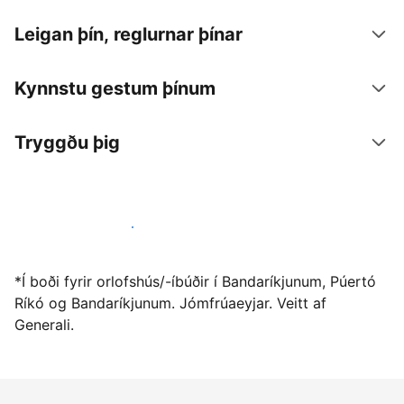
Leigan þín, reglurnar þínar
Kynnstu gestum þínum
Tryggðu þig
Vertu gestgjafi hjá okkur í dag
*Í boði fyrir orlofshús/-íbúðir í Bandaríkjunum, Púertó
Ríkó og Bandaríkjunum. Jómfrúaeyjar. Veitt af
Generali.