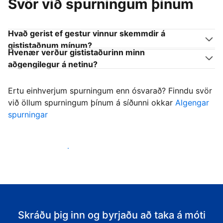
Svör við spurningum þínum
Hvað gerist ef gestur vinnur skemmdir á
gististaðnum mínum?
Hvenær verður gististaðurinn minn
aðgengilegur á netinu?
Ertu einhverjum spurningum enn ósvarað? Finndu svör
við öllum spurningum þínum á síðunni okkar
Algengar
spurningar
Byrja að taka á móti gestum
Skráðu þig inn og byrjaðu að taka á móti