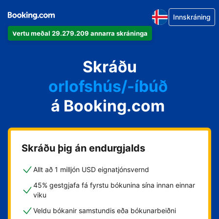
Innskráning
Vertu meðal 29.279.209 annarra skráninga
íbúðina þína
hótelið þitt
Skráðu
orlofshús/-íbúð
á Booking.com
gistihúsið þitt
gistiheimilið þitt
Skráðu þig án endurgjalds
Allt að 1 milljón USD eignatjónsvernd
45% gestgjafa fá fyrstu bókunina sína innan einnar
viku
Veldu bókanir samstundis eða bókunarbeiðni