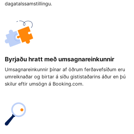
dagatalssamstillingu.
Byrjaðu hratt með umsagnareinkunnir
Umsagnareinkunnir þínar af öðrum ferðavefsíðum eru
umreiknaðar og birtar á síðu gististaðarins áður en þú
skilur eftir umsögn á Booking.com.