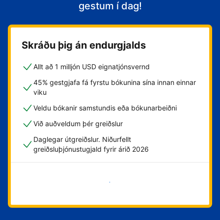
gestum í dag!
Skráðu þig án endurgjalds
Allt að 1 milljón USD eignatjónsvernd
45% gestgjafa fá fyrstu bókunina sína innan einnar
viku
Veldu bókanir samstundis eða bókunarbeiðni
Við auðveldum þér greiðslur
Daglegar útgreiðslur. Niðurfellt
greiðsluþjónustugjald fyrir árið 2026
Byrja núna