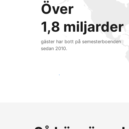
Över
1,8 miljarder
gäster har bott på semesterboenden
sedan 2010.
Nå nya gäster idag