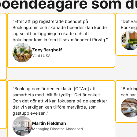
 boendeägare som d
"Efter att jag registrerade boendet på
"Det va
Booking.com och skapade boendesidan kunde
Booking.
jag se att beläggningen ökade och att
bokningar kom in fem till sex månader i förväg."
Zoey Berghoff
Värd i USA
"Booking.com är den enklaste [OTA:n] att
"Booking
samarbeta med. Allt är tydligt. Det är enkelt.
och har 
Och det gör att vi kan fokusera på de aspekter
där vi verkligen kan tillföra mervärde, som
gästupplevelsen."
Martin Fieldman
Managing Director, Abodebed