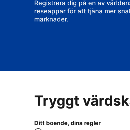
ditt B&B
Registrera dig på en av värld
reseappar för att tjäna mer sn
marknader.
Tryggt värdska
Ditt boende, dina regler