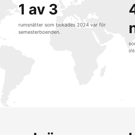
1 av 3
rumsnätter som bokades 2024 var för
semesterboenden.
so
int