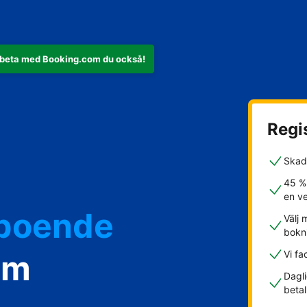
rbeta med Booking.com du också!
Regis
Skad
45 %
en v
rboende
Välj 
bokn
om
Vi fa
Dagli
betal