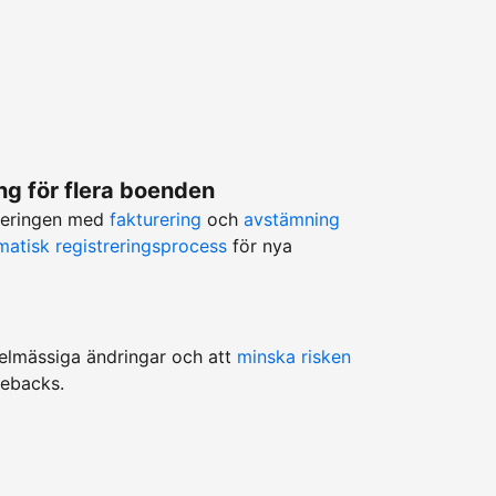
g för flera boenden
teringen med
fakturering
och
avstämning
matisk registreringsprocess
för nya
egelmässiga ändringar och att
minska risken
gebacks.