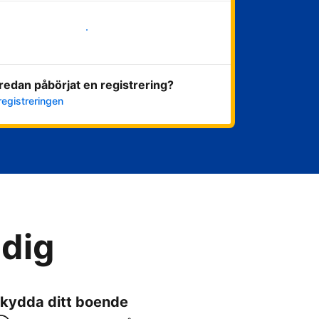
Kom igång nu
redan påbörjat en registrering?
registreringen
 dig
kydda ditt boende