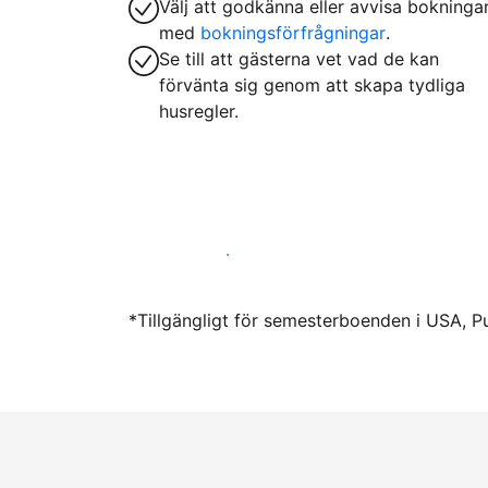
Välj att godkänna eller avvisa bokninga
med
bokningsförfrågningar
.
Se till att gästerna vet vad de kan
förvänta sig genom att skapa tydliga
husregler.
Hyr ut hos oss idag
*Tillgängligt för semesterboenden i USA, P