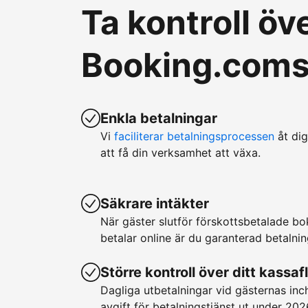
Ta kontroll ö
Booking.coms 
Enkla betalningar
Vi
faciliterar betalningsprocessen
åt dig
att få din verksamhet att växa.
Säkrare intäkter
När gäster slutför förskottsbetalade b
betalar online är du garanterad betalnin
Större kontroll över ditt kassaf
Dagliga utbetalningar vid gästernas in
avgift för betalningstjänst ut under 202