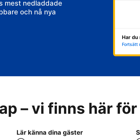
ens mest nedladdade
abbare och nå nya
Har du 
Fortsätt 
p – vi finns här för
Lär känna dina gäster
S