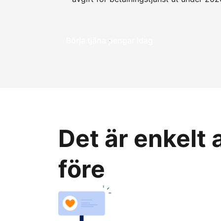
Börja tjäna pengar idag
Det är enkelt
före