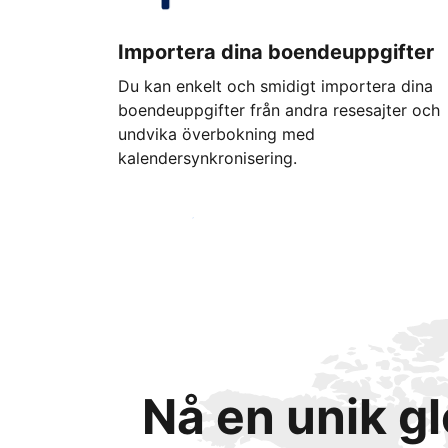
Importera dina boendeuppgifter
Du kan enkelt och smidigt importera dina
boendeuppgifter från andra resesajter och
undvika överbokning med
kalendersynkronisering.
Kom igång idag
Nå en unik g