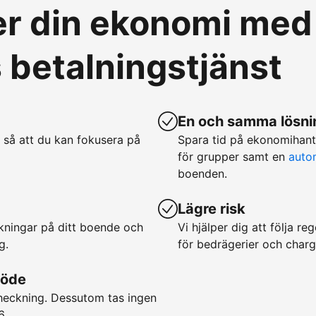
ver din ekonomi med
betalningstjänst
En och samma lösnin
 så att du kan fokusera på
Spara tid på ekonomihan
för grupper samt en
auto
boenden.
Lägre risk
okningar på ditt boende och
Vi hjälper dig att följa r
g.
för bedrägerier och char
löde
checkning. Dessutom tas ingen
6.