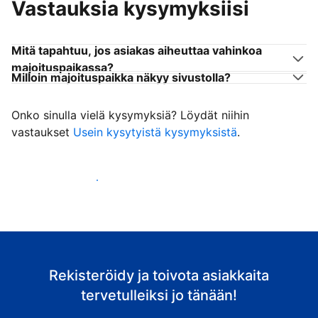
Vastauksia kysymyksiisi
Mitä tapahtuu, jos asiakas aiheuttaa vahinkoa
majoituspaikassa?
Milloin majoituspaikka näkyy sivustolla?
Onko sinulla vielä kysymyksiä? Löydät niihin
vastaukset
Usein kysytyistä kysymyksistä
.
Ala vastaanottaa asiakkaita
Rekisteröidy ja toivota asiakkaita
tervetulleiksi jo tänään!