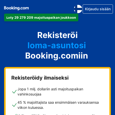
Kirjaudu sisään
Liity 29 279 209 majoituspaikan joukkoon
huoneistosi
Rekisteröi
hotellisi
loma-asuntosi
Booking.comiin
guesthousesi
bed & breakfastisi
Rekisteröidy ilmaiseksi
Jopa 1 milj. dollariin asti majoituspaikan
vahinkosuojaa
45 % majoittajista saa ensimmäisen varauksensa
viikon kuluessa.