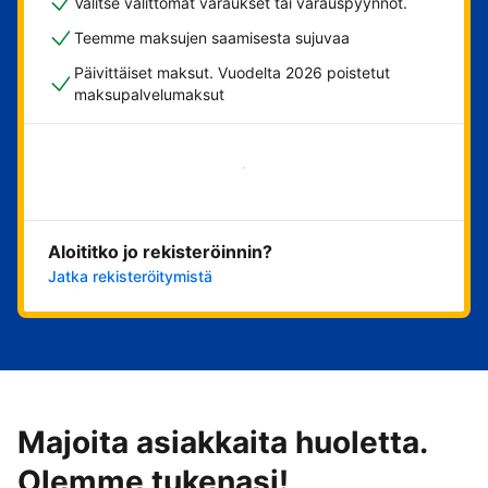
Valitse välittömät varaukset tai varauspyynnöt.
Teemme maksujen saamisesta sujuvaa
Päivittäiset maksut. Vuodelta 2026 poistetut
maksupalvelumaksut
Aloita nyt
Aloititko jo rekisteröinnin?
Jatka rekisteröitymistä
Majoita asiakkaita huoletta.
Olemme tukenasi!