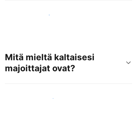
Tavoita uusia asiakkaita jo tänään
Mitä mieltä kaltaisesi
majoittajat ovat?
Liity kaltaistesi majoittajien joukkoon