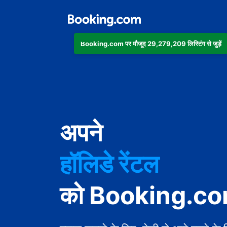
Booking.com पर मौजूद 29,279,209 लिस्टिंग से जुड़ें
अपार्टमेंट
होटल
अपने
हॉलिडे रेंटल
गेस्ट हाउस
को Booking.com 
बेड एंड ब्रेकफ़ास्ट