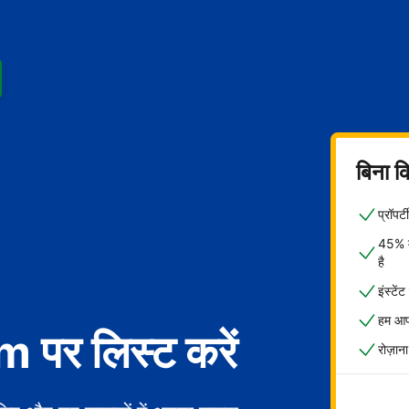
बिना क
प्रॉपर
45% मे
है
इंस्टें
हम आपक
पर लिस्ट करें
रोज़ाना