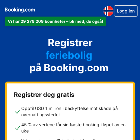
Logg inn
Vi har 29 279 209 boenheter – bli med, du også!
leiligheten din
hotellet ditt
Registrer
feriebolig
gjestgiveriet ditt
på Booking.com
rorbua di
Registrer deg gratis
Opptil USD 1 million i beskyttelse mot skade på
overnattingsstedet
45 % av vertene får sin første booking i løpet av en
uke