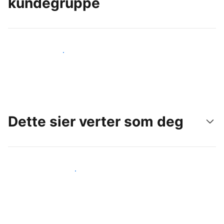
kundegruppe
Nå ut til nye gjester i dag
Dette sier verter som deg
Gjør som andre verter som deg