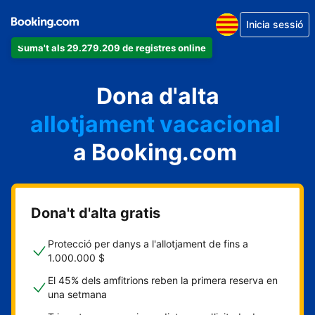
Inicia sessió
Suma't als 29.279.209 de registres online
un apartament
Dona d'alta
un hotel
allotjament vacacional
a Booking.com
un hostal
una casa rural
Dona't d'alta gratis
Protecció per danys a l'allotjament de fins a
1.000.000 $
El 45% dels amfitrions reben la primera reserva en
una setmana