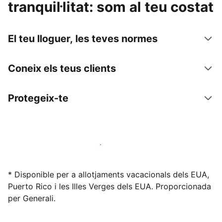
tranquil·litat: som al teu costat
El teu lloguer, les teves normes
Coneix els teus clients
Protegeix-te
Lloga l'allotjament amb nosaltres avui mateix
* Disponible per a allotjaments vacacionals dels EUA,
Puerto Rico i les Illes Verges dels EUA. Proporcionada
per Generali.