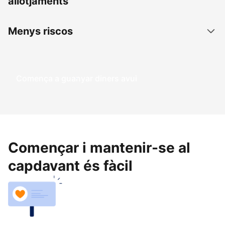
allotjaments
Menys riscos
Comença a guanyar diners avui
Començar i mantenir-se al
capdavant és fàcil